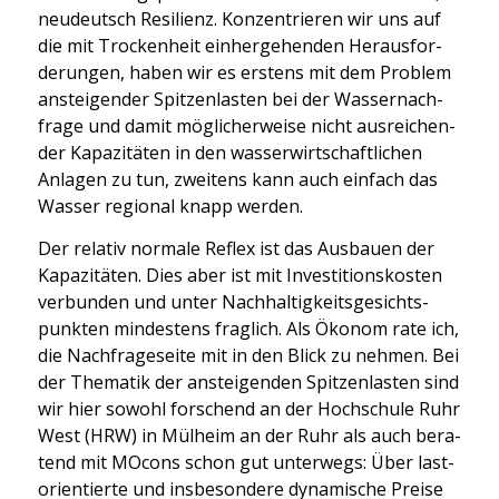
neu­deutsch Resi­li­enz. Kon­zen­trie­ren wir uns auf
die mit Tro­cken­heit ein­her­ge­hen­den Her­aus­for­
de­run­gen, haben wir es ers­tens mit dem Pro­blem
anstei­gen­der Spit­zen­las­ten bei der Was­ser­nach­
fra­ge und damit mög­li­cher­wei­se nicht aus­rei­chen­
der Kapa­zi­tä­ten in den was­ser­wirt­schaft­li­chen
Anla­gen zu tun, zwei­tens kann auch ein­fach das
Was­ser regio­nal knapp wer­den.
Der rela­tiv nor­ma­le Reflex ist das Aus­bau­en der
Kapa­zi­tä­ten. Dies aber ist mit Inves­ti­ti­ons­kos­ten
ver­bun­den und unter Nach­hal­tig­keits­ge­sichts­
punk­ten min­des­tens frag­lich. Als Öko­nom rate ich,
die Nach­fra­ge­sei­te mit in den Blick zu neh­men. Bei
der The­ma­tik der anstei­gen­den Spit­zen­las­ten sind
wir hier sowohl for­schend an der Hoch­schu­le Ruhr
West (HRW) in Mül­heim an der Ruhr als auch bera­
tend mit MOcons schon gut unter­wegs: Über las­t­
ori­en­tier­te und ins­be­son­de­re dyna­mi­sche Prei­se