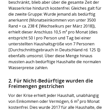
beschränkt, blieb aber über die gesam­te Zeit der
Was­ser­kri­se hin­durch kos­ten­frei. Glei­ches galt für
die zwei­te Grup­pe: Wur­de jemand als bedürf­tig
aner­kannt (Monats­ein­kom­men von unter 3500
Rand = ca. 238 € [Wech­sel­kurs per März 2018]),
erhielt die­ser Anschluss 10,5 m³ pro Monat (dies
ent­spricht 50 l pro Per­son und Tag bei einer
unter­stell­ten Haus­halts­grö­ße von 7 Per­so­nen
[Durch­schnitts­ge­brauch in Deutsch­land rd. 125 l])
eben­falls umsonst. Über die­se Men­ge hin­aus
muss­ten auch bedürf­ti­ge Haus­hal­te die nor­ma­len
Was­ser­prei­se zah­len.
2. Für Nicht-Bedürftige wurden die
Freimengen gestrichen
Vor der Kri­se erhielt jeder Haus­halt, unab­hän­gig
von Ein­kom­men oder Ver­mö­gen, 6 m³ pro Monat
kos­ten­frei. Dies wur­de 2017 für alle Haus­hal­te, die