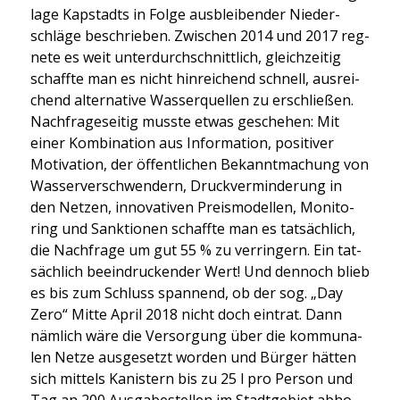
la­ge Kap­stadts in Fol­ge aus­blei­ben­der Nie­der­
schlä­ge beschrie­ben. Zwi­schen 2014 und 2017 reg­
ne­te es weit unter­durch­schnitt­lich, gleich­zei­tig
schaff­te man es nicht hin­rei­chend schnell, aus­rei­
chend alter­na­ti­ve Was­ser­quel­len zu erschlie­ßen.
Nach­fra­ge­sei­tig muss­te etwas gesche­hen: Mit
einer Kom­bi­na­ti­on aus Infor­ma­ti­on, posi­ti­ver
Moti­va­ti­on, der öffent­li­chen Bekannt­ma­chung von
Was­ser­ver­schwen­dern, Druck­ver­min­de­rung in
den Net­zen, inno­va­ti­ven Preis­mo­del­len, Moni­to­
ring und Sank­tio­nen schaff­te man es tat­säch­lich,
die Nach­fra­ge um gut 55 % zu ver­rin­gern. Ein tat­
säch­lich beein­dru­cken­der Wert! Und den­noch blieb
es bis zum Schluss span­nend, ob der sog. „Day
Zero“ Mit­te April 2018 nicht doch ein­trat. Dann
näm­lich wäre die Ver­sor­gung über die kom­mu­na­
len Net­ze aus­ge­setzt wor­den und Bür­ger hät­ten
sich mit­tels Kanis­tern bis zu 25 l pro Per­son und