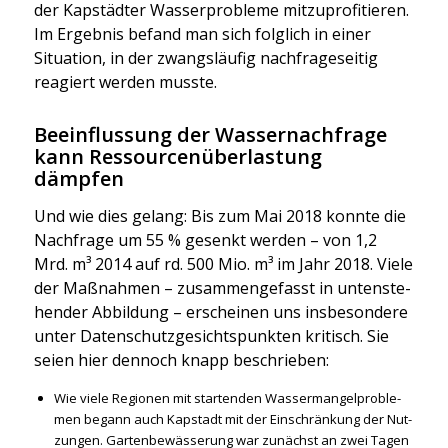
der Kap­städ­ter Was­ser­pro­ble­me mit­zu­pro­fi­tie­ren.
Im Ergeb­nis befand man sich folg­lich in einer
Situa­ti­on, in der zwangs­läu­fig nach­fra­ge­sei­tig
reagiert wer­den muss­te.
Beeinflussung der Wassernachfrage
kann Ressourcenüberlastung
dämpfen
Und wie dies gelang: Bis zum Mai 2018 konn­te die
Nach­fra­ge um 55 % gesenkt wer­den – von 1,2
Mrd. m³ 2014 auf rd. 500 Mio. m³ im Jahr 2018. Vie­le
der Maß­nah­men – zusam­men­ge­fasst in unten­ste­
hen­der Abbil­dung – erschei­nen uns ins­be­son­de­re
unter Daten­schutz­ge­sichts­punk­ten kri­tisch. Sie
sei­en hier den­noch knapp beschrie­ben:
Wie vie­le Regio­nen mit star­ten­den Was­ser­man­gel­pro­ble­
men begann auch Kap­stadt mit der Ein­schrän­kung der Nut­
zun­gen. Gar­ten­be­wäs­se­rung war zunächst an zwei Tagen