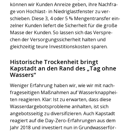
kön­nen wir Kun­den Anrei­ze geben, ihre Nach­fra­
ge von Hoch­last- in Nied­rig­last­fens­ter zu ver­
schie­ben. Die­se 3, 4 oder 5 % Men­gen­trans­fer ein­
zel­ner Kun­den lie­fert die Sicher­heit für die gro­ße
Mas­se der Kun­den. So las­sen sich das Ver­spre­
chen der Ver­sor­gungs­si­cher­heit hal­ten und
gleich­zei­tig teu­re Inves­ti­ti­ons­kos­ten spa­ren.
Historische Trockenheit bringt
Kapstadt an den Rand des „Tag ohne
Wassers“
Weni­ger Erfah­rung haben wir, wie wir mit nach­
fra­ge­sei­ti­gen Maß­nah­men auf Was­ser­knapp­hei­
ten reagie­ren. Klar: Ist zu erwar­ten, dass die­se
Was­serd­ar­ge­bots­pro­ble­me anhal­ten, ist sich
ange­bots­sei­tig zu diver­si­fi­zie­ren. Auch Kap­stadt
reagiert auf die Day-Zero-Erfah­run­gen aus dem
Jahr 2018 und inves­tiert nun in Grund­was­ser­för­