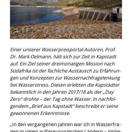
Einer unse­rer Was­ser­prei­spor­tal-Autoren, Prof.
Dr. Mark Oel­mann, hält sich zur Zeit in Kap­stadt
auf. Ein Ziel sei­ner drei­mo­na­ti­gen Mis­si­on nach
Süd­afri­ka ist der fach­li­che Aus­tausch zu Erfah­run­
gen und Kon­zep­ten zur Was­ser­nach­fra­gelen­kung
bei Was­ser­stress. Die­sen erleb­ten die Kap­städ­ter
bekannt­lich in den Jah­ren 2017/18 als der „Day
Zero“ droh­te – der Tag ohne Was­ser. In nach­fol­
gen­dem „Brief aus Kap­stadt“ beschreibt er sei­ne
gewon­ne­nen Erkennt­nis­se.
„In den ver­gan­ge­nen Jah­ren war ich in Was­ser­fra­
gen in vie­len außer­eu­ro­päi­schen Län­dern – ins­be­