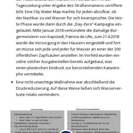
Tages­zei­tung unter Anga­be des Stra­ßen­na­mens ver­öf­fent­
licht. Eine City Water Map mach­te für jeden abruf­bar, ob
der Nach­bar zu viel Was­ser für sich bean­spruch­te. Die letz­
te Pha­se wur­de dann durch die „Day-Zero“-Kampagne ein­
ge­läu­tet. Mit­te Janu­ar 2018 ver­kün­de­te die dama­li­ge Bür­
ger­meis­te­rin von Kap­stadt, Patri­cia de Lil­le, zum 21.4.2018
wür­de die Ver­sor­gung in den Häu­sern ein­ge­stellt und fort­
an müs­se sich jede und jeder für Was­ser an einer der 200
öffent­li­chen Zapf­säu­len anstel­len. Im Vor­feld wur­den ein­
zel­ne sol­cher Aus­ga­be­stel­len bereits auf­ge­baut, was
einen plas­ti­schen Ein­druck zur bevor­ste­hen­den Kata­stro­
phe ver­mit­tel­te.
Eine nicht unwich­ti­ge Maß­nah­me war abschlie­ßend die
Druck­re­du­zie­rung. Auf die­se Wei­se lie­ßen sich Was­ser­ver­
lus­te rela­tiv ver­min­dern.