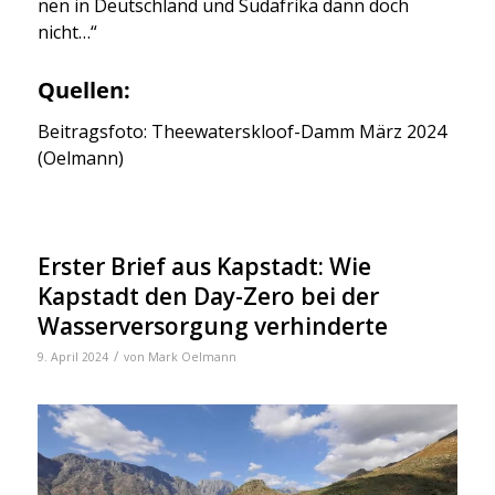
nen in Deutsch­land und Süd­afri­ka dann doch
nicht…“
Quellen:
Bei­trags­fo­to: Thee­wa­ter­s­kloof-Damm März 2024
(Oel­mann)
Erster Brief aus Kapstadt: Wie
Kapstadt den Day-Zero bei der
Wasserversorgung verhinderte
/
9. April 2024
von
Mark Oelmann