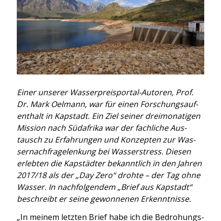
Einer unse­rer Was­ser­prei­spor­tal-Autoren, Prof.
Dr. Mark Oel­mann, war für einen For­schungs­auf­
ent­halt in Kap­stadt. Ein Ziel sei­ner drei­mo­na­ti­gen
Mis­si­on nach Süd­afri­ka war der fach­li­che Aus­
tausch zu Erfah­run­gen und Kon­zep­ten zur Was­
ser­nach­fra­gelen­kung bei Was­ser­stress. Die­sen
erleb­ten die Kap­städ­ter bekannt­lich in den Jah­ren
2017/18 als der „Day Zero“ droh­te – der Tag ohne
Was­ser. In nach­fol­gen­dem „Brief aus Kap­stadt“
beschreibt er sei­ne gewon­ne­nen Erkennt­nis­se.
„In mei­nem letz­ten Brief habe ich die Bedro­hungs­