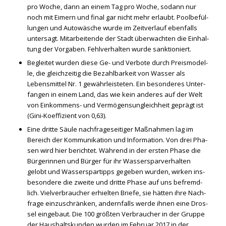
pro Woche, dann an einem Tag pro Woche, sodann nur
noch mit Eimern und final gar nicht mehr erlaubt. Pool­be­fül­
lun­gen und Auto­wä­sche wur­de im Zeit­ver­lauf eben­falls
unter­sagt. Mit­ar­bei­ten­de der Stadt über­wach­ten die Ein­hal­
tung der Vor­ga­ben. Fehl­ver­hal­ten wur­de sank­tio­niert.
Beglei­tet wur­den die­se Ge- und Ver­bo­te durch Preis­mo­del­
le, die gleich­zei­tig die Bezahl­bar­keit von Was­ser als
Lebens­mit­tel Nr. 1 gewähr­leis­te­ten. Ein beson­de­res Unter­
fan­gen in einem Land, das wie kein ande­res auf der Welt
von Ein­kom­mens- und Ver­mö­gens­un­gleich­heit geprägt ist
(Gini-Koef­fi­zi­ent von 0,63).
Eine drit­te Säu­le nach­fra­ge­sei­ti­ger Maß­nah­men lag im
Bereich der Kom­mu­ni­ka­ti­on und Infor­ma­ti­on. Von drei Pha­
sen wird hier berich­tet. Wäh­rend in der ers­ten Pha­se die
Bür­ge­rin­nen und Bür­ger für ihr Was­ser­spar­ver­hal­ten
gelobt und Was­ser­spar­tipps gege­ben wur­den, wir­ken ins­
be­son­de­re die zwei­te und drit­te Pha­se auf uns befremd­
lich. Viel­ver­brau­cher erhiel­ten Brie­fe, sie hät­ten ihre Nach­
fra­ge ein­zu­schrän­ken, andern­falls wer­de ihnen eine Dros­
sel ein­ge­baut. Die 100 größ­ten Ver­brau­cher in der Grup­pe
der Haus­halts­kun­den wur­den im Febru­ar 2017 in der