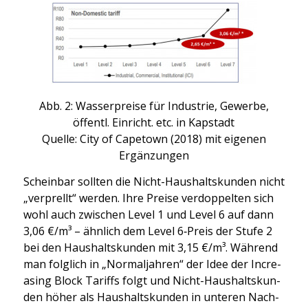
Abb. 2: Was­ser­prei­se für Indus­trie, Gewer­be,
öffentl. Ein­richt. etc. in Kap­stadt
Quel­le: City of Cape­town (2018) mit eige­nen
Ergän­zun­gen
Schein­bar soll­ten die Nicht-Haus­halts­kun­den nicht
„ver­prellt“ wer­den. Ihre Prei­se ver­dop­pel­ten sich
wohl auch zwi­schen Level 1 und Level 6 auf dann
3,06 €/m³ – ähn­lich dem Level 6‑Preis der Stu­fe 2
bei den Haus­halts­kun­den mit 3,15 €/m³. Wäh­rend
man folg­lich in „Nor­mal­jah­ren“ der Idee der Incre­
asing Block Tariffs folgt und Nicht-Haus­halts­kun­
den höher als Haus­halts­kun­den in unte­ren Nach­