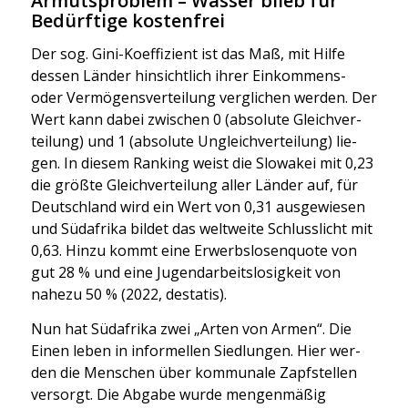
Armutsproblem – Wasser blieb für
Bedürftige kostenfrei
Der sog. Gini-Koef­fi­zi­ent ist das Maß, mit Hil­fe
des­sen Län­der hin­sicht­lich ihrer Ein­kom­mens-
oder Ver­mö­gens­ver­tei­lung ver­gli­chen wer­den. Der
Wert kann dabei zwi­schen 0 (abso­lu­te Gleich­ver­
tei­lung) und 1 (abso­lu­te Ungleich­ver­tei­lung) lie­
gen. In die­sem Ran­king weist die Slo­wa­kei mit 0,23
die größ­te Gleich­ver­tei­lung aller Län­der auf, für
Deutsch­land wird ein Wert von 0,31 aus­ge­wie­sen
und Süd­afri­ka bil­det das welt­wei­te Schluss­licht mit
0,63. Hin­zu kommt eine Erwerbs­lo­sen­quo­te von
gut 28 % und eine Jugend­ar­beits­lo­sig­keit von
nahe­zu 50 % (2022, desta­tis).
Nun hat Süd­afri­ka zwei „Arten von Armen“. Die
Einen leben in infor­mel­len Sied­lun­gen. Hier wer­
den die Men­schen über kom­mu­na­le Zapf­stel­len
ver­sorgt. Die Abga­be wur­de men­gen­mä­ßig