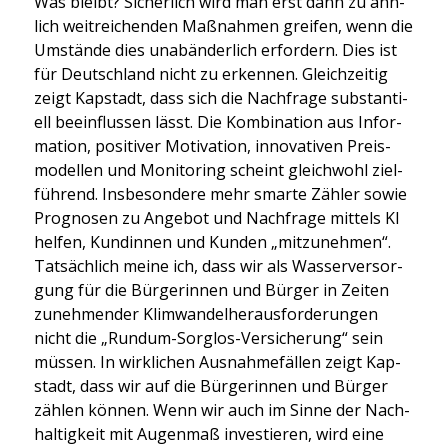
Was bleibt? Sicher­lich wird man erst dann zu ähn­
lich weit­rei­chen­den Maß­nah­men grei­fen, wenn die
Umstän­de dies unab­än­der­lich erfor­dern. Dies ist
für Deutsch­land nicht zu erken­nen. Gleich­zei­tig
zeigt Kap­stadt, dass sich die Nach­fra­ge sub­stan­ti­
ell beein­flus­sen lässt. Die Kom­bi­na­ti­on aus Infor­
ma­ti­on, posi­ti­ver Moti­va­ti­on, inno­va­ti­ven Preis­
mo­del­len und Moni­to­ring scheint gleich­wohl ziel­
füh­rend. Ins­be­son­de­re mehr smar­te Zäh­ler sowie
Pro­gno­sen zu Ange­bot und Nach­fra­ge mit­tels KI
hel­fen, Kun­din­nen und Kun­den „mit­zu­neh­men“.
Tat­säch­lich mei­ne ich, dass wir als Was­ser­ver­sor­
gung für die Bür­ge­rin­nen und Bür­ger in Zei­ten
zuneh­men­der Klim­wan­del­her­aus­for­de­run­gen
nicht die „Rund­um-Sorg­los-Ver­si­che­rung“ sein
müs­sen. In wirk­li­chen Aus­nah­me­fäl­len zeigt Kap­
stadt, dass wir auf die Bür­ge­rin­nen und Bür­ger
zäh­len kön­nen. Wenn wir auch im Sin­ne der Nach­
hal­tig­keit mit Augen­maß inves­tie­ren, wird eine