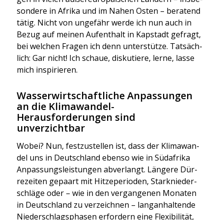
son­de­re in Afri­ka und im Nahen Osten – bera­tend
tätig. Nicht von unge­fähr wer­de ich nun auch in
Bezug auf mei­nen Auf­ent­halt in Kap­stadt gefragt,
bei wel­chen Fra­gen ich denn unter­stüt­ze. Tat­säch­
lich: Gar nicht! Ich schaue, dis­ku­tie­re, ler­ne, las­se
mich inspi­rie­ren.
Wasserwirtschaftliche Anpassungen
an die Klimawandel-
Herausforderungen sind
unverzichtbar
Wobei? Nun, fest­zu­stel­len ist, dass der Kli­ma­wan­
del uns in Deutsch­land eben­so wie in Süd­afri­ka
Anpas­sungs­leis­tun­gen abver­langt. Län­ge­re Dür­
re­zei­ten gepaart mit Hit­ze­pe­ri­oden, Stark­nie­der­
schlä­ge oder – wie in den ver­gan­ge­nen Mona­ten
in Deutsch­land zu ver­zeich­nen – lang­an­hal­ten­de
Nie­der­schlags­pha­sen erfor­dern eine Fle­xi­bi­li­tät,