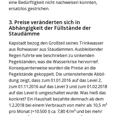
eine Bedürf­tig­keit nicht nach­wei­sen konn­ten,
ersatz­los gestri­chen.
3. Preise veränderten sich in
Abhängigkeit der Füllstände der
Staudämme
Kap­stadt bezog den Groß­teil sei­nes Trink­was­ser
aus Roh­was­ser aus Stau­däm­men. Aus­blei­ben­der
Regen führ­te wie beschrie­ben zu sin­ken­den
Pegel­stän­den, was die Was­ser­kri­se her­vor­rief.
Kon­se­quen­ter­wei­se wur­den die Prei­se an die
Pegel­stän­de gekop­pelt. Die unten­ste­hen­de Abbil­
dung zeigt, dass zum 01.01.2016 auf das Level 2,
zum 01.11.2016 auf das Level 3 und zum 01.02.2018
auf das Level 6 umge­schal­tet wur­de. Was hieß das
kon­kret? Ein Haus­halt bezahl­te dem­nach ab dem
1.2.2018 bei einem Ver­brauch von mehr als 10,5 m³
pro Monat (=10.500 l) ca. 7,80 €/m³ und bei mehr