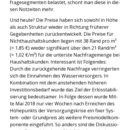
fra­ge­seg­men­ten belas­tet, schont man die­se in die­
sen Not­zei­ten mehr.
Und heu­te? Die Prei­se haben sich sowohl in Höhe
als auch Struk­tur wie­der in Rich­tung frü­he­rer
Gege­ben­hei­ten zurück­ent­wi­ckelt. Die Prei­se für
Nicht­haus­halts­kun­den lie­gen mit 38 Rand pro m³
(= 1,85 €) wie­der signi­fi­kant über den 21 Rand/m³
(= 1,02 €/m³) für die unters­te Nach­fra­ge­men­ge bei
Haus­halts­kun­den. Inter­es­sant ist Fol­gen­des:
Durch die zurück­ge­hen­de Nach­fra­ge ver­rin­ger­ten
sich die Ein­nah­men des Was­ser­ver­sor­gers. In
Kom­bi­na­ti­on mit dem anste­hen­den höhe­ren
Inves­ti­ti­ons­be­darf wur­de das Ziel der Erlös­sta­bi­li­
sie­rung bedeut­sa­mer. In Fol­ge des­sen wur­de Mit­
te Mai 2018 nur vier Wochen nach Errei­chen des
Höhe­punkts der Ver­sor­gungs­kri­se ein fixer Sys­
tem- oder Grund­preis als wei­te­re Preis­mo­dell­kom­
po­nen­te ein­ge­führt. So anders sind die Dis­kus­sio­