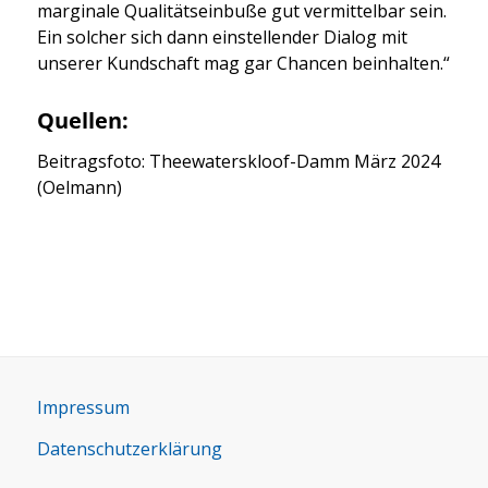
mar­gi­na­le Qua­li­täts­ein­bu­ße gut ver­mit­tel­bar sein.
Ein sol­cher sich dann ein­stel­len­der Dia­log mit
unse­rer Kund­schaft mag gar Chan­cen beinhal­ten.“
Quellen:
Bei­trags­fo­to: Thee­wa­ter­s­kloof-Damm März 2024
(Oel­mann)
Impres­sum
Daten­schutz­er­klä­rung