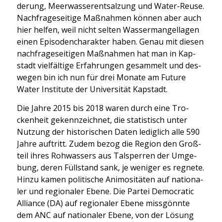
de­rung, Meer­was­ser­ent­sal­zung und Water-Reu­se.
Nach­fra­ge­sei­ti­ge Maß­nah­men kön­nen aber auch
hier hel­fen, weil nicht sel­ten Was­ser­man­gel­la­gen
einen Epi­so­den­cha­rak­ter haben. Genau mit die­sen
nach­fra­ge­sei­ti­gen Maß­nah­men hat man in Kap­
stadt viel­fäl­ti­ge Erfah­run­gen gesam­melt und des­
we­gen bin ich nun für drei Mona­te am Future
Water Insti­tu­te der Uni­ver­si­tät Kap­stadt.
Die Jah­re 2015 bis 2018 waren durch eine Tro­
cken­heit gekenn­zeich­net, die sta­tis­tisch unter
Nut­zung der his­to­ri­schen Daten ledig­lich alle 590
Jah­re auf­tritt. Zudem bezog die Regi­on den Groß­
teil ihres Roh­was­sers aus Tal­sper­ren der Umge­
bung, deren Füll­stand sank, je weni­ger es reg­ne­te.
Hin­zu kamen poli­ti­sche Ani­mo­si­tä­ten auf natio­na­
ler und regio­na­ler Ebe­ne. Die Par­tei Demo­cra­tic
Alli­ance (DA) auf regio­na­ler Ebe­ne miss­gönn­te
dem ANC auf natio­na­ler Ebe­ne, von der Lösung