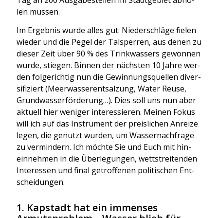
Tag an 200 Aus­ga­be­stel­len im Stadt­ge­biet abho­
len müs­sen.
Im Ergeb­nis wur­de alles gut: Nie­der­schlä­ge fie­len
wie­der und die Pegel der Tal­sper­ren, aus denen zu
die­ser Zeit über 90 % des Trink­was­sers gewon­nen
wur­de, stie­gen. Bin­nen der nächs­ten 10 Jah­re wer­
den fol­ge­rich­tig nun die Gewin­nungs­quel­len diver­
si­fi­ziert (Meer­was­ser­ent­sal­zung, Water Reu­se,
Grund­was­ser­för­de­rung…). Dies soll uns nun aber
aktu­ell hier weni­ger inter­es­sie­ren. Mei­nen Fokus
will ich auf das Instru­ment der preis­li­chen Anrei­ze
legen, die genutzt wur­den, um Was­ser­nach­fra­ge
zu ver­min­dern. Ich möch­te Sie und Euch mit hin­
ein­neh­men in die Über­le­gun­gen, wett­strei­ten­den
Inter­es­sen und final getrof­fe­nen poli­ti­schen Ent­
schei­dun­gen.
1. Kapstadt hat ein immenses