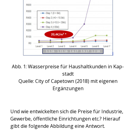
Abb. 1: Was­ser­prei­se für Haus­halt­kun­den in Kap­
stadt
Quel­le: City of Cape­town (2018) mit eige­nen
Ergän­zun­gen
Und wie ent­wi­ckel­ten sich die Prei­se für Indus­trie,
Gewer­be, öffent­li­che Ein­rich­tun­gen etc.? Hier­auf
gibt die fol­gen­de Abbil­dung eine Ant­wort.