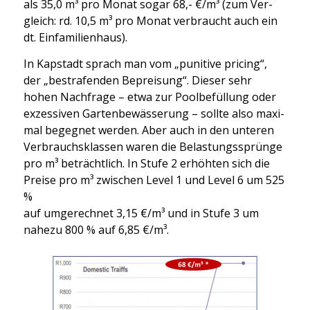
als 35,0 m³ pro Monat sogar 68,- €/m³ (zum Ver­
gleich: rd. 10,5 m³ pro Monat ver­braucht auch ein
dt. Ein­fa­mi­li­en­haus).
In Kap­stadt sprach man vom „puni­ti­ve pri­cing“,
der „bestra­fen­den Beprei­sung“. Die­ser sehr
hohen Nach­fra­ge – etwa zur Pool­be­fül­lung oder
exzes­si­ven Gar­ten­be­wäs­se­rung – soll­te also maxi­
mal begeg­net wer­den. Aber auch in den unte­ren
Ver­brauchs­klas­sen waren die Belas­tungs­sprün­ge
pro m³ beträcht­lich. In Stu­fe 2 erhöh­ten sich die
Prei­se pro m³ zwi­schen Level 1 und Level 6 um 525
%
auf umge­rech­net 3,15 €/m³ und in Stu­fe 3 um
nahe­zu 800 % auf 6,85 €/m³.