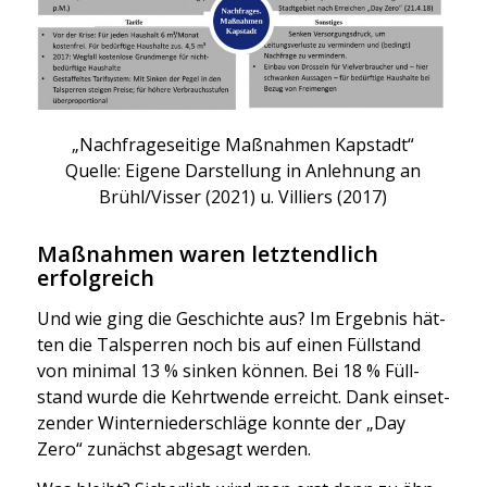
„Nach­fra­ge­sei­ti­ge Maß­nah­men Kap­stadt“
Quel­le: Eige­ne Dar­stel­lung in Anleh­nung an
Brühl/Visser (2021) u. Vil­liers (2017)
Maßnahmen waren letztendlich
erfolgreich
Und wie ging die Geschich­te aus? Im Ergeb­nis hät­
ten die Tal­sper­ren noch bis auf einen Füll­stand
von mini­mal 13 % sin­ken kön­nen. Bei 18 % Füll­
stand wur­de die Kehrt­wen­de erreicht. Dank ein­set­
zen­der Win­ter­nie­der­schlä­ge konn­te der „Day
Zero“ zunächst abge­sagt wer­den.