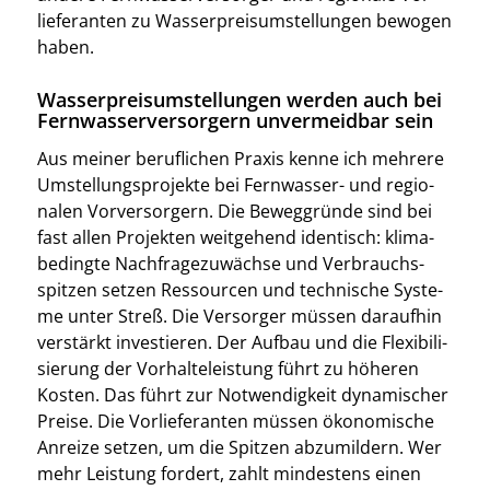
lie­fe­ran­ten zu Was­ser­preis­um­stel­lun­gen bewo­gen
haben.
Wasserpreisumstellungen werden auch bei
Fernwasserversorgern unvermeidbar sein
Aus mei­ner beruf­li­chen Pra­xis ken­ne ich meh­re­re
Umstel­lungs­pro­jek­te bei Fern­was­ser- und regio­
na­len Vor­ver­sor­gern. Die Beweg­grün­de sind bei
fast allen Pro­jek­ten weit­ge­hend iden­tisch: kli­ma­
be­ding­te Nach­fra­ge­zu­wäch­se und Ver­brauchs­
spit­zen set­zen Res­sour­cen und tech­ni­sche Sys­te­
me unter Streß. Die Ver­sor­ger müs­sen dar­auf­hin
ver­stärkt inves­tie­ren. Der Auf­bau und die Fle­xi­bi­li­
sie­rung der Vor­hal­te­leis­tung führt zu höhe­ren
Kos­ten. Das führt zur Not­wen­dig­keit dyna­mi­scher
Prei­se. Die Vor­lie­fe­ran­ten müs­sen öko­no­mi­sche
Anrei­ze set­zen, um die Spit­zen abzu­mil­dern. Wer
mehr Leis­tung for­dert, zahlt min­des­tens einen