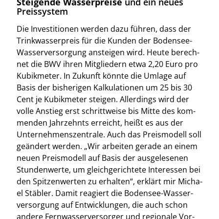
Steigende Wasserpreise
und ein neues
Preissystem
Die Inves­ti­tio­nen wer­den dazu füh­ren, dass der
Trink­was­ser­preis für die Kun­den der Boden­see-
Was­ser­ver­sor­gung anstei­gen wird. Heu­te berech­
net die BWV ihren Mit­glie­dern etwa 2,20 Euro pro
Kubik­me­ter. In Zukunft könn­te die Umla­ge auf
Basis der bis­he­ri­gen Kal­ku­la­tio­nen um 25 bis 30
Cent je Kubik­me­ter stei­gen. Aller­dings wird der
vol­le Anstieg erst schritt­wei­se bis Mit­te des kom­
men­den Jahr­zehnts erreicht, heißt es aus der
Unter­neh­mens­zen­tra­le. Auch das Preis­mo­dell soll
geän­dert wer­den. „Wir arbei­ten gera­de an einem
neu­en Preis­mo­dell auf Basis der aus­ge­le­se­nen
Stun­den­wer­te, um gleich­ge­rich­te­te Inter­es­sen bei
den Spit­zen­wer­ten zu erhal­ten“, erklärt mir Micha­
el Stäb­ler. Damit reagiert die Boden­see-Was­ser­
ver­sor­gung auf Ent­wick­lun­gen, die auch schon
ande­re Fern­was­ser­ver­sor­ger und regio­na­le Vor­