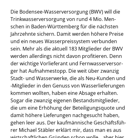
Die Boden­see-Was­ser­ver­sor­gung (BWV) will die
Trink­was­ser­ver­sor­gung von rund 4 Mio. Men­
schen in Baden-Würt­tem­berg für die nächs­ten
Jahr­zehn­te sichern. Damit wer­den höhe­re Prei­se
und ein neu­es Was­ser­preis­sys­tem ver­bun­den
sein. Mehr als die aktu­ell 183 Mit­glie­der der BWV
wer­den aller­dings nicht davon pro­fi­tie­ren.
Denn
der wich­ti­ge Vor­lie­fe­rant und Fern­was­ser­ver­sor­
ger hat Auf­nah­me­stopp. Die weit über zwan­zig
Stadt- und Was­ser­wer­ke, die als Neu-Kun­den und
‑Mit­glie­der in den Genuss von Was­ser­lie­fe­run­gen
kom­men woll­ten, haben eine Absa­ge erhal­ten.
Sogar die zwan­zig eige­nen Bestands­mit­glie­der,
die um eine Erhö­hung der Betei­li­gungs­quo­te und
damit höhe­re Lie­fe­run­gen nach­ge­sucht haben,
gehen leer aus. Der kauf­män­ni­sche Geschäfts­füh­
rer Micha­el Stäb­ler erklärt mir, dass man es aus
wirt­schaft­li­chen Grün­den schon wol­le, „aber hier