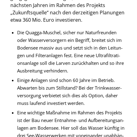
nächs­ten Jah­ren im Rah­men des Pro­jekts
„Zukunfts­quel­le“ nach den der­zei­ti­gen Pla­nun­gen
etwa 360 Mio. Euro inves­tie­ren.
Die Quag­ga-Muschel, sicher nur Natur­freun­den
oder Was­ser­ver­sor­gern ein Begriff, brei­tet sich im
Boden­see mas­siv aus und setzt sich in den Lei­tun­
gen und Fil­ter­an­la­gen fest. Eine neue Ultra­fil­tra­ti­
ons­an­la­ge soll die Lar­ven zurück­hal­ten und so ihre
Aus­brei­tung ver­hin­dern.
Eini­ge Anla­gen sind schon 60 Jah­re im Betrieb.
Abwar­ten bis zum Still­stand? Bei der Trink­was­ser­
ver­sor­gung ver­bie­tet sich dies als Opti­on, daher
muss lau­fend inves­tiert wer­den.
Eine wich­ti­ge Maß­nah­me im Rah­men des Pro­jekts
ist der Bau neu­er Ent­nah­me- und Auf­be­rei­tungs­an­
la­gen am Boden­see. Hier soll das Was­ser künf­tig in
drei See-Was­ser­wer­ken mit von­ein­an­der unab­hän­