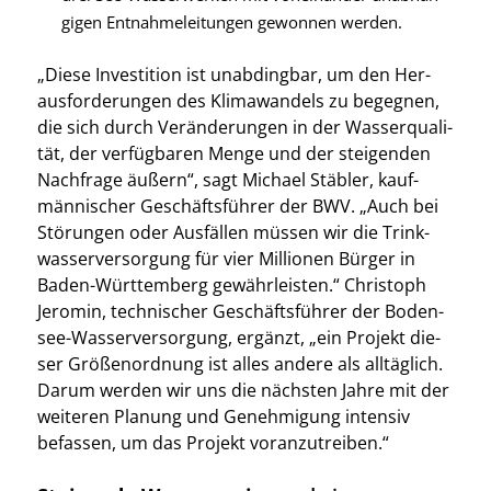
gi­gen Ent­nah­me­lei­tun­gen gewon­nen wer­den.
„Die­se Inves­ti­ti­on ist unab­ding­bar, um den Her­
aus­for­de­run­gen des Kli­ma­wan­dels zu begeg­nen,
die sich durch Ver­än­de­run­gen in der Was­ser­qua­li­
tät, der ver­füg­ba­ren Men­ge und der stei­gen­den
Nach­fra­ge äußern“, sagt Micha­el Stäb­ler, kauf­
män­ni­scher Geschäfts­füh­rer der BWV. „Auch bei
Stö­run­gen oder Aus­fäl­len müs­sen wir die Trink­
was­ser­ver­sor­gung für vier Mil­lio­nen Bür­ger in
Baden-Würt­tem­berg gewähr­leis­ten.“ Chris­toph
Jero­min, tech­ni­scher Geschäfts­füh­rer der Boden­
see-Was­ser­ver­sor­gung, ergänzt, „ein Pro­jekt die­
ser Grö­ßen­ord­nung ist alles ande­re als all­täg­lich.
Dar­um wer­den wir uns die nächs­ten Jah­re mit der
wei­te­ren Pla­nung und Geneh­mi­gung inten­siv
befas­sen, um das Pro­jekt vor­an­zu­trei­ben.“