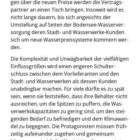
gen über die neu­en Prei­se wer­den die Ver­trags­
part­ner an einen Tisch brin­gen. Inso­weit wird es
nicht lan­ge dau­ern, bis sich ange­sichts der
Umstel­lung auf Sei­ten der Boden­see-Was­ser­ver­
sor­gung deren Stadt- und Was­ser­wer­ke-Kun­den
sich um neue Was­ser­preis­sys­te­me küm­mern wer­
den.
Die Kom­ple­xi­tät und Unwäg­bar­keit der viel­fäl­ti­gen
Ein­fluss­grö­ßen wird einen enge­ren Schul­ter­
schluss zwi­schen dem Vor­lie­fe­ran­ten und den
Stadt- und Was­ser­wer­ken als des­sen Kun­den
unab­ding­bar machen. Für vie­le dürf­te es zu spät
sein, wenn sie fest­stel­len, dass ihre Behäl­ter nicht
aus­rei­chen, um die Spit­zen zu puf­fern, die Was­
ser­werks­ka­pa­zi­tä­ten zu gering sind, um den stei­
gen­den Bedarf zu befrie­di­gen und dem Kli­ma­wan­
del zu begeg­nen. Die Prot­ago­nis­ten müs­sen früh­
zei­tig auf­ein­an­der zuge­hen und gemein­sam