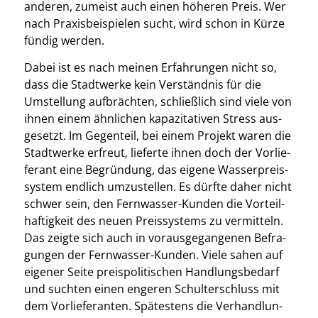
ande­ren, zumeist auch einen höhe­ren Preis. Wer
nach Pra­xis­bei­spie­len sucht, wird schon in Kür­ze
fün­dig wer­den.
Dabei ist es nach mei­nen Erfah­run­gen nicht so,
dass die Stadt­wer­ke kein Ver­ständ­nis für die
Umstel­lung auf­bräch­ten, schließ­lich sind vie­le von
ihnen einem ähn­li­chen kapa­zi­ta­ti­ven Stress aus­
ge­setzt. Im Gegen­teil, bei einem Pro­jekt waren die
Stadt­wer­ke erfreut, lie­fer­te ihnen doch der Vor­lie­
fe­rant eine Begrün­dung, das eige­ne Was­ser­preis­
sys­tem end­lich umzu­stel­len. Es dürf­te daher nicht
schwer sein, den Fern­was­ser-Kun­den die Vor­teil­
haf­tig­keit des neu­en Preis­sys­tems zu ver­mit­teln.
Das zeig­te sich auch in vor­aus­ge­gan­ge­nen Befra­
gun­gen der Fern­was­ser-Kun­den. Vie­le sahen auf
eige­ner Sei­te preis­po­li­ti­schen Hand­lungs­be­darf
und such­ten einen enge­ren Schul­ter­schluss mit
dem Vor­lie­fe­ran­ten. Spä­tes­tens die Ver­hand­lun­