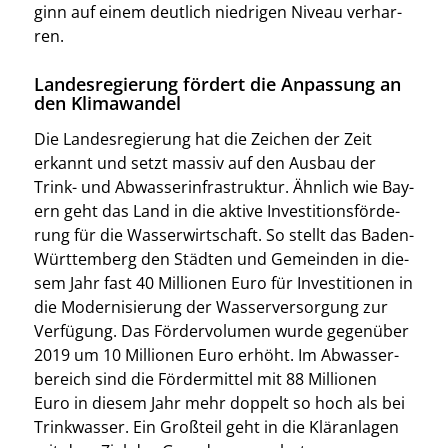
ginn auf einem deut­lich nied­ri­gen Niveau ver­har­
ren.
Landesregierung fördert die Anpassung an
den Klimawandel
Die Lan­des­re­gie­rung hat die Zei­chen der Zeit
erkannt und setzt mas­siv auf den Aus­bau der
Trink- und Abwas­ser­in­fra­struk­tur. Ähn­lich wie Bay­
ern geht das Land in die akti­ve Inves­ti­ti­ons­för­de­
rung für die Was­ser­wirt­schaft. So stellt das Baden-
Würt­tem­berg den Städ­ten und Gemein­den in die­
sem Jahr fast 40 Mil­lio­nen Euro für Inves­ti­tio­nen in
die Moder­ni­sie­rung der Was­ser­ver­sor­gung zur
Ver­fü­gung. Das För­der­vo­lu­men wur­de gegen­über
2019 um 10 Mil­lio­nen Euro erhöht. Im Abwas­ser­
be­reich sind die För­der­mit­tel mit 88 Mil­lio­nen
Euro in die­sem Jahr mehr dop­pelt so hoch als bei
Trink­was­ser. Ein Groß­teil geht in die Klär­an­la­gen