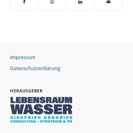
Impres­sum
Daten­schutz­er­klä­rung
HERAUSGEBER