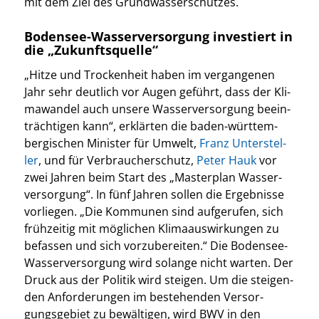
mit dem Ziel des Grund­was­ser­schut­zes.
Bodensee-Wasserversorgung investiert in
die „Zukunftsquelle“
„Hit­ze und Tro­cken­heit haben im ver­gan­ge­nen
Jahr sehr deut­lich vor Augen geführt, dass der Kli­
ma­wan­del auch unse­re Was­ser­ver­sor­gung beein­
träch­ti­gen kann“, erklär­ten die baden-würt­tem­
ber­gi­schen Minis­ter für Umwelt,
Franz Unter­stel­
ler
, und für Ver­brau­cher­schutz,
Peter Hauk
vor
zwei Jah­ren beim Start des „Mas­ter­plan Was­ser­
ver­sor­gung“. In fünf Jah­ren sol­len die Ergeb­nis­se
vor­lie­gen. „Die Kom­mu­nen sind auf­ge­ru­fen, sich
früh­zei­tig mit mög­li­chen Kli­ma­aus­wir­kun­gen zu
befas­sen und sich vor­zu­be­rei­ten.“ Die Boden­see-
Was­ser­ver­sor­gung wird solan­ge nicht war­ten. Der
Druck aus der Poli­tik wird stei­gen. Um die stei­gen­
den Anfor­de­run­gen im bestehen­den Ver­sor­
gungs­ge­biet zu bewäl­ti­gen, wird BWV in den