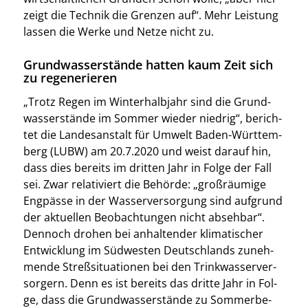
zeigt die Tech­nik die Gren­zen auf“. Mehr Leis­tung
las­sen die Wer­ke und Net­ze nicht zu.
Grundwasserstände hatten kaum Zeit sich
zu regenerieren
„Trotz Regen im Win­ter­halb­jahr sind die Grund­
was­ser­stän­de im Som­mer wie­der nied­rig“, berich­
tet die Lan­des­an­stalt für Umwelt Baden-Würt­tem­
berg (LUBW) am 20.7.2020 und weist dar­auf hin,
dass dies bereits im drit­ten Jahr in Fol­ge der Fall
sei. Zwar rela­ti­viert die Behör­de: „groß­räu­mi­ge
Eng­päs­se in der Was­ser­ver­sor­gung sind auf­grund
der aktu­el­len Beob­ach­tun­gen nicht abseh­bar“.
Den­noch dro­hen bei anhal­ten­der kli­ma­ti­scher
Ent­wick­lung im Süd­wes­ten Deutsch­lands zuneh­
men­de Streß­si­tua­tio­nen bei den Trink­was­ser­ver­
sor­gern. Denn es ist bereits das drit­te Jahr in Fol­
ge, dass die Grund­was­ser­stän­de zu Som­mer­be­