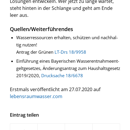
Lösun­gen ent­wi­ckeln. Wer jetzt zu lan­ge war­tet,
steht hin­ten in der Schlan­ge und geht am Ende
leer aus.
Quellen/Weiterführendes
Was­ser­res­sour­cen erhal­ten, schüt­zen und nach­hal­
tig nut­zen!
Antrag der Grü­nen
LT-Drs 18/9958
Ein­füh­rung eines Baye­ri­schen Was­ser­ent­nah­me­ent­
gelt­ge­set­zes, Ände­rungs­an­trag zum Haus­halts­ge­setz
2019/2020,
Druck­sa­che 18/6678
Erst­mals ver­öf­fent­licht am 27.07.2020 auf
lebensraumwasser.com
Eintrag teilen