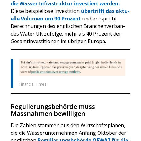
die Was­ser-Infra­struk­tur inves­tiert wer­den.
Die­se bei­spiel­lo­se Inves­ti­ti­on
über­trifft das aktu­
el­le Volu­men um 90 Pro­zent
und ent­spricht
Berech­nun­gen des eng­li­schen Bran­chen­ver­ban­
des Water UK zufol­ge, mehr als 40 Pro­zent der
Gesamt­in­ves­ti­tio­nen im übri­gen Euro­pa.
Finan­cial Times
Regulierungsbehörde muss
Massnahmen bewilligen
Die Zah­len stam­men aus den Wirt­schafts­plä­nen,
die die Was­ser­un­ter­neh­men Anfang Okto­ber der
eng­li­schen
Regu­lie­rungs­be­hör­de OFWAT für die­