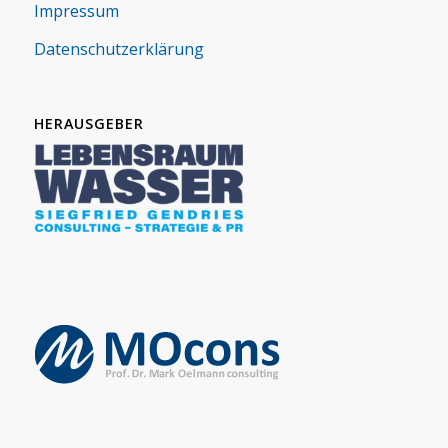
Impres­sum
Daten­schutz­er­klä­rung
HERAUSGEBER