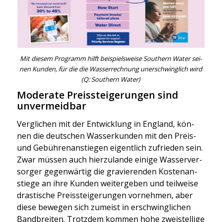
Mit die­sem Pro­gramm hilft bei­spiels­wei­se Sou­thern Water sei­
nen Kun­den, für die die Was­ser­rech­nung uner­schwing­lich wird
(Q: Sou­thern Water)
Moderate Preissteigerungen sind
unvermeidbar
Ver­gli­chen mit der Ent­wick­lung in Eng­land, kön­
nen die deut­schen Was­ser­kun­den mit den Preis-
und Gebüh­ren­an­stie­gen eigent­lich zufrie­den sein.
Zwar müs­sen auch hier­zu­lan­de eini­ge Was­ser­ver­
sor­ger gegen­wär­tig die gra­vie­ren­den Kos­ten­an­
stie­ge an ihre Kun­den wei­ter­ge­ben und teil­wei­se
dras­ti­sche Preis­stei­ge­run­gen vor­neh­men, aber
die­se bewe­gen sich zumeist in erschwing­li­chen
Band­brei­ten. Trotz­dem kom­men hohe zwei­stel­li­ge