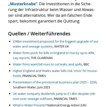
„Mus­ter­kna­be“
. Die Inves­ti­tio­nen in die Siche­
rung der Infra­struk­tur beim Was­ser und Abwas­
ser sind alter­na­tiv­los. Wer da am fal­schen Ende
spart, bekommt garan­tiert die Quit­tung.
Quellen / Weiterführendes
£96bn invest­ment pro­po­sed for the big­gest upgrade of our
water and sewa­ge sys­tems
, WATER UK
Water firms push for bills in Eng­land to rise by up to 40%,
say reports
, THE GUARDIAN
Water firms want bill rises to cut leaks and spills
, BBC
Hig­her Eng­land and Wales water bills risk ‘cri­sis’ for house­
holds
, FINANCIAL TIMES
Pre­sen­ta­ti­on of the pro­vi­sio­nal busi­ness plan 2025 – 2030
,
Sou­thern Water, Juni 2023
UK water com­pa­ny divi­dends jump to £1.4bn despi­te cri­ti­
cism over sewa­ge out­flows
, FINANCIAL TIMES
What is Water Pover­ty
? Natio­nal Ener­gy Action (UK)