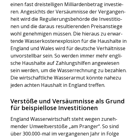
einen fast drei­stel­li­gen Mil­li­ar­den­be­trag inves­tie­
ren. Ange­sichts der Ver­säum­nis­se der Ver­gan­gen­
heit wird die Regu­lie­rungs­be­hör­de die Inves­ti­tio­
nen und die dar­aus resul­tie­ren­den Preis­an­stie­ge
wohl geneh­mi­gen müs­sen. Die hier­aus zu erwar­
ten­de Was­ser­kos­ten­ex­plo­si­on für die Haus­hal­te in
Eng­land und Wales wird für deut­sche Ver­hält­nis­se
unvor­stell­bar sein. So wer­den immer mehr eng­li­
sche Haus­hal­te auf Zah­lungs­hil­fen ange­wie­sen
sein wer­den, um die Was­ser­rech­nung zu bezah­len.
Die wirt­schaft­li­che Was­ser­ar­mut könn­te nahe­zu
jeden ach­ten Haus­halt in Eng­land tref­fen.
Verstöße und Versäumnisse als Grund
für beispiellose Investitionen
Eng­land Was­ser­wirt­schaft steht wegen zuneh­
men­der Umwelt­ver­stö­ße „am Pran­ger“. So sind
über 300.000-mal im ver­gan­ge­nen Jahr in Fol­ge