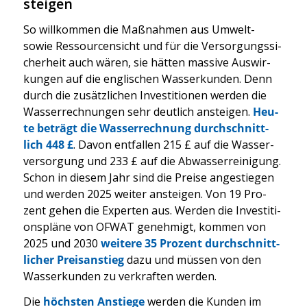
steigen
So will­kom­men die Maß­nah­men aus Umwelt-
sowie Res­sour­cen­sicht und für die Ver­sor­gungs­si­
cher­heit auch wären, sie hät­ten mas­si­ve Aus­wir­
kun­gen auf die eng­li­schen Was­ser­kun­den. Denn
durch die zusätz­li­chen Inves­ti­tio­nen wer­den die
Was­ser­rech­nun­gen sehr deut­lich anstei­gen.
Heu­
te beträgt die Was­ser­rech­nung durch­schnitt­
lich 448 £
. Davon ent­fal­len 215 £ auf die Was­ser­
ver­sor­gung und 233 £ auf die Abwas­ser­rei­ni­gung.
Schon in die­sem Jahr sind die Prei­se ange­stie­gen
und wer­den 2025 wei­ter anstei­gen. Von 19 Pro­
zent gehen die Exper­ten aus. Wer­den die Inves­ti­ti­
ons­plä­ne von OFWAT geneh­migt, kom­men von
2025 und 2030
wei­te­re 35 Pro­zent durch­schnitt­
li­cher Preis­an­stieg
dazu und müs­sen von den
Was­ser­kun­den zu ver­kraf­ten wer­den.
Die
höchs­ten Anstie­ge
wer­den die Kun­den im