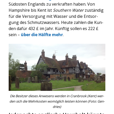
Süd­os­ten Eng­lands zu ver­kraf­ten haben. Von
Hamp­shire bis Kent ist
Sou­thern Water
zustän­dig
für die Ver­sor­gung mit Was­ser und die Ent­sor­
gung des Schmutz­was­sers. Heu­te zah­len die Kun­
den dafür 432 £ im Jahr. Künf­tig sol­len es 222 £
sein –
über die Hälf­te mehr
.
Die Besit­zer die­ses Anwe­sens wer­den in Cran­brook (Kent) wer­
den sich die Mehr­kos­ten womög­lich leis­ten kön­nen (Foto: Gen­
d­ries)