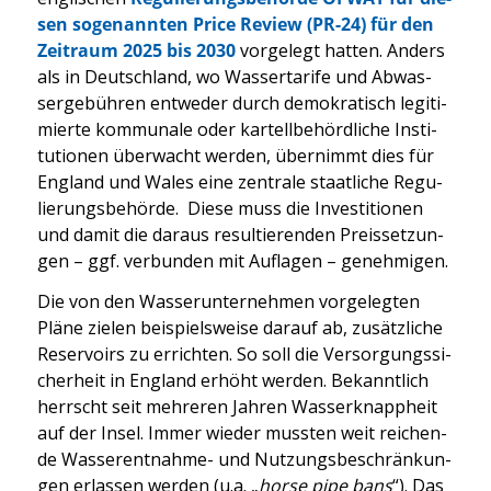
sen soge­nann­ten Pri­ce Review (PR-24) für den
Zeit­raum 2025 bis 2030
vor­ge­legt hat­ten. Anders
als in Deutsch­land, wo Was­ser­ta­ri­fe und Abwas­
ser­ge­büh­ren ent­we­der durch demo­kra­tisch legi­ti­
mier­te kom­mu­na­le oder kar­tell­be­hörd­li­che Insti­
tu­tio­nen über­wacht wer­den, über­nimmt dies für
Eng­land und Wales eine zen­tra­le staat­li­che Regu­
lie­rungs­be­hör­de. Die­se muss die Inves­ti­tio­nen
und damit die dar­aus resul­tie­ren­den Preis­set­zun­
gen – ggf. ver­bun­den mit Auf­la­gen – geneh­mi­gen.
Die von den Was­ser­un­ter­neh­men vor­ge­leg­ten
Plä­ne zie­len bei­spiels­wei­se dar­auf ab, zusätz­li­che
Reser­voirs zu errich­ten. So soll die Ver­sor­gungs­si­
cher­heit in Eng­land erhöht wer­den. Bekannt­lich
herrscht seit meh­re­ren Jah­ren Was­ser­knapp­heit
auf der Insel. Immer wie­der muss­ten weit rei­chen­
de Was­ser­ent­nah­me- und Nut­zungs­be­schrän­kun­
gen erlas­sen wer­den (u.a. „
hor­se pipe bans
“). Das