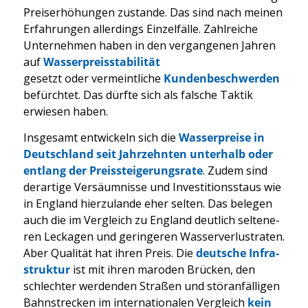
Preis­er­hö­hun­gen zustan­de. Das sind nach mei­nen
Erfah­run­gen aller­dings Ein­zel­fäl­le. Zahl­rei­che
Unter­neh­men haben in den ver­gan­ge­nen Jah­ren
auf
Was­ser­preis­sta­bi­li­tät
gesetzt oder ver­meint­li­che
Kun­den­be­schwer­den
befürch­tet. Das dürf­te sich als fal­sche Tak­tik
erwie­sen haben.
Ins­ge­samt ent­wi­ckeln sich die
Was­ser­prei­se in
Deutsch­land seit Jahr­zehn­ten unter­halb oder
ent­lang der Preis­stei­ge­rungs­ra­te
. Zudem sind
der­ar­ti­ge Ver­säum­nis­se und Inves­ti­ti­ons­staus wie
in Eng­land hier­zu­lan­de eher sel­ten. Das bele­gen
auch die im Ver­gleich zu Eng­land deut­lich sel­te­ne­
ren Lecka­gen und gerin­ge­ren Was­ser­ver­lust­ra­ten.
Aber Qua­li­tät hat ihren Preis. Die
deut­sche Infra­
struk­tur
ist mit ihren maro­den Brü­cken, den
schlech­ter wer­den­den Stra­ßen und stör­an­fäl­li­gen
Bahn­stre­cken im inter­na­tio­na­len Ver­gleich
kein