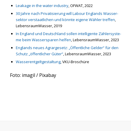
Leaka­ge in the water indus­try
, OFWAT, 2022
30 Jah­re nach Pri­va­ti­sie­rung will Labour Eng­lands Was­ser­
sek­tor ver­staat­li­chen und könn­te eige­ne Wäh­ler tref­fen
,
Lebens­raum­Was­ser, 2019
In Eng­land und Deutsch­land sol­len intel­li­gen­te Zäh­ler­sys­te­
me beim Was­ser­spa­ren hel­fen
, Lebens­raum­Was­ser, 2023
Eng­lands neu­es Agrar­ge­setz: „Öffent­li­che Gel­der“ für den
Schutz „öffent­li­cher Güter“
, Lebens­raum­Was­ser, 2023
Was­ser­ent­gelt­ge­stal­tung
, VKU-Bro­schü­re
Foto: ima­gil / Pix­a­bay