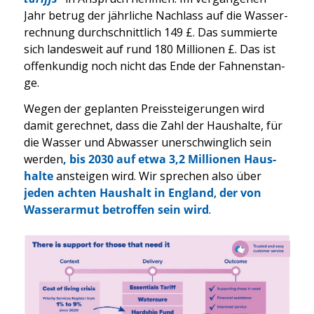
Jahr betrug der jähr­li­che Nach­lass auf die Was­ser­
rech­nung durch­schnitt­lich 149 £. Das sum­mier­te
sich lan­des­weit auf rund 180 Mil­lio­nen £. Das ist
offen­kun­dig noch nicht das Ende der Fah­nen­stan­
ge.
Wegen der geplan­ten Preis­stei­ge­run­gen wird
damit gerech­net, dass die Zahl der Haus­hal­te, für
die Was­ser und Abwas­ser uner­schwing­lich sein
wer­den
, bis 2030 auf etwa 3,2 Mil­lio­nen Haus­
hal­te
anstei­gen wird. Wir spre­chen also über
jeden ach­ten Haus­halt in Eng­land
,
der von
Was­ser­ar­mut betrof­fen sein wird
.