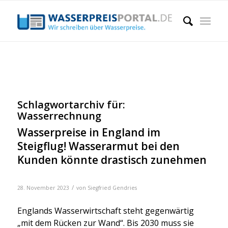
Schlagwortarchiv für:
Wasserrechnung
Wasserpreise in England im
Steigflug! Wasserarmut bei den
Kunden könnte drastisch zunehmen
/
28. November 2023
von
Siegfried Gendries
Eng­lands Was­ser­wirt­schaft steht gegen­wär­tig
„mit dem Rücken zur Wand“. Bis 2030 muss sie