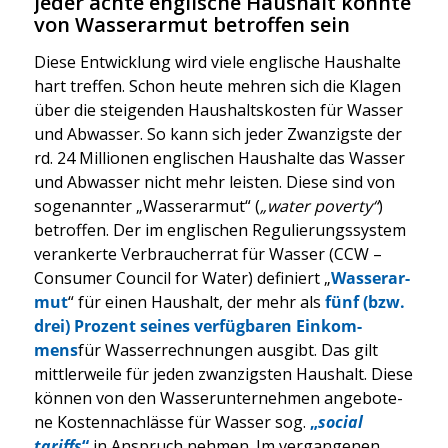
Jeder achte englische Haushalt könnte
von Wasserarmut betroffen sein
Die­se Ent­wick­lung wird vie­le eng­li­sche Haus­hal­te
hart tref­fen. Schon heu­te meh­ren sich die Kla­gen
über die stei­gen­den Haus­halts­kos­ten für Was­ser
und Abwas­ser. So kann sich jeder Zwan­zigs­te der
rd. 24 Mil­lio­nen eng­li­schen Haus­hal­te das Was­ser
und Abwas­ser nicht mehr leis­ten. Die­se sind von
soge­nann­ter „Was­ser­ar­mut“ (
„water pover­ty“
)
betrof­fen. Der im eng­li­schen Regu­lie­rungs­sys­tem
ver­an­ker­te Ver­brau­cher­rat für Was­ser (CCW –
Con­su­mer Coun­cil for Water) defi­niert „
Was­ser­ar­
mut
“ für einen Haus­halt, der mehr als
fünf (bzw.
drei) Pro­zent sei­nes ver­füg­ba­ren Ein­kom­
mens
für Was­ser­rech­nun­gen aus­gibt. Das gilt
mitt­ler­wei­le für jeden zwan­zigs­ten Haus­halt. Die­se
kön­nen von den Was­ser­un­ter­neh­men ange­bo­te­
ne Kos­ten­nach­läs­se für Was­ser sog.
„
social
tariffs
“
in Anspruch neh­men. Im ver­gan­ge­nen