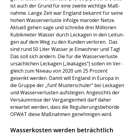
ist auch der Grund für eine zwei­te wich­ti­ge Maß­
nah­me. Lan­ge Zeit war Eng­land bekannt für sei­ne
hohen Was­ser­ver­lus­te infol­ge maro­der Net­ze.
Aktu­ell gehen sage und schrei­be drei Mil­lio­nen
Kubik­me­ter Was­ser durch Lecka­gen in den Lei­tun­
gen auf dem Weg zu den Kun­den ver­lo­ren. Das
sind rund 50 Liter Was­ser je Ein­woh­ner und Tag!
Das soll sich ändern. Die für die Was­ser­ver­lus­te
ursäch­li­chen Lecka­gen („leaka­ges“) sol­len im Ver­
gleich zum Niveau von 2020 um 25 Pro­zent
gesenkt wer­den. Damit will Eng­land in Euro­pa in
die Grup­pe der „fünf Mus­ter­schü­ler“ bei Lecka­gen
und Was­ser­ver­lus­ten auf­stei­gen. Ange­sichts der
Ver­säum­nis­se der Ver­gan­gen­heit darf daher
erwar­tet wer­den, dass die Regu­lie­rungs­be­hör­de
OFWAT die­se Maß­nah­men geneh­mi­gen wird.
Wasserkosten werden beträchtlich