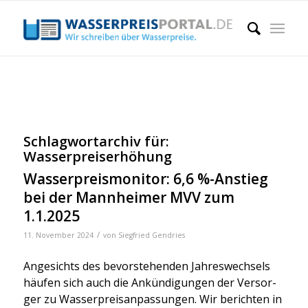
Schlagwortarchiv für:
Wasserpreiserhöhung
Wasserpreismonitor: 6,6 %-Anstieg
bei der Mannheimer MVV zum
1.1.2025
/
11. November 2024
von
Siegfried Gendries
Ange­sichts des bevor­ste­hen­den Jah­res­wech­sels
häu­fen sich auch die Ankün­di­gun­gen der Ver­sor­
ger zu Was­ser­preis­an­pas­sun­gen. Wir berich­ten in