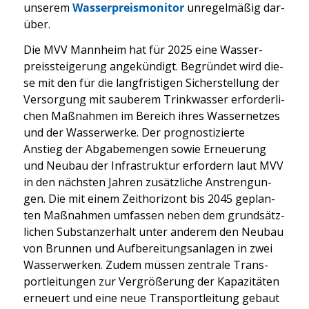
unse­rem
Was­ser­preis­mo­ni­tor
unre­gel­mä­ßig dar­
über.
Die MVV Mann­heim hat für 2025 eine Was­ser­
preis­stei­ge­rung ange­kün­digt. Begrün­det wird die­
se mit den für die lang­fris­ti­gen Sicher­stel­lung der
Ver­sor­gung mit sau­be­rem Trink­was­ser erfor­der­li­
chen Maß­nah­men im Bereich ihres Was­ser­net­zes
und der Was­ser­wer­ke. Der pro­gnos­ti­zier­te
Anstieg der Abga­be­men­gen sowie Erneue­rung
und Neu­bau der Infra­struk­tur erfor­dern laut MVV
in den nächs­ten Jah­ren zusätz­li­che Anstren­gun­
gen. Die mit einem Zeit­ho­ri­zont bis 2045 geplan­
ten Maß­nah­men umfas­sen neben dem grund­sätz­
li­chen Sub­stanz­er­halt unter ande­rem den Neu­bau
von Brun­nen und Auf­be­rei­tungs­an­la­gen in zwei
Was­ser­wer­ken. Zudem müs­sen zen­tra­le Trans­
port­lei­tun­gen zur Ver­grö­ße­rung der Kapa­zi­tä­ten
erneu­ert und eine neue Trans­port­lei­tung gebaut