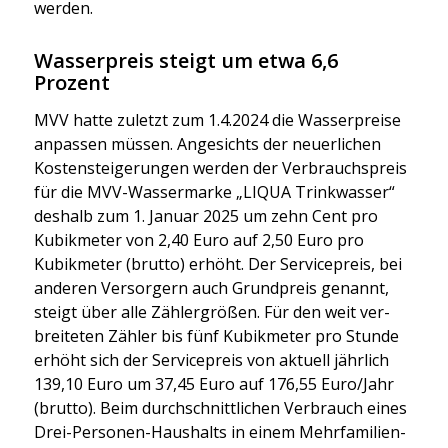
wer­den.
Wasserpreis steigt um etwa 6,6
Prozent
MVV hat­te zuletzt zum 1.4.2024 die Was­ser­prei­se
anpas­sen müs­sen. Ange­sichts der neu­er­li­chen
Kos­ten­stei­ge­run­gen wer­den der Ver­brauchs­preis
für die MVV-Was­ser­mar­ke „LIQUA Trink­was­ser“
des­halb zum 1. Janu­ar 2025 um zehn Cent pro
Kubik­me­ter von 2,40 Euro auf 2,50 Euro pro
Kubik­me­ter (brut­to) erhöht. Der Ser­vice­preis, bei
ande­ren Ver­sor­gern auch Grund­preis genannt,
steigt über alle Zäh­ler­grö­ßen. Für den weit ver­
brei­te­ten Zäh­ler bis fünf Kubik­me­ter pro Stun­de
erhöht sich der Ser­vice­preis von aktu­ell jähr­lich
139,10 Euro um 37,45 Euro auf 176,55 Euro/Jahr
(brut­to). Beim durch­schnitt­li­chen Ver­brauch eines
Drei-Per­so­nen-Haus­halts in einem Mehr­fa­mi­li­en­