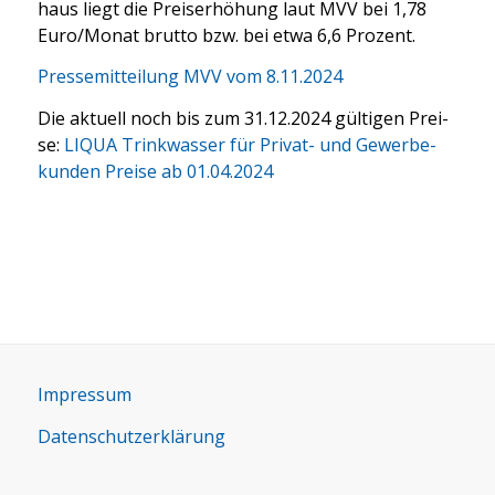
haus liegt die Preis­er­hö­hung laut MVV bei 1,78
Euro/Monat brut­to bzw. bei etwa 6,6 Pro­zent.
Pres­se­mit­tei­lung MVV vom 8.11.2024
Die aktu­ell noch bis zum 31.12.2024 gül­ti­gen Prei­
se:
LIQUA Trink­was­ser für Pri­vat- und Gewer­be­
kun­den Prei­se ab 01.04.2024
Impres­sum
Daten­schutz­er­klä­rung