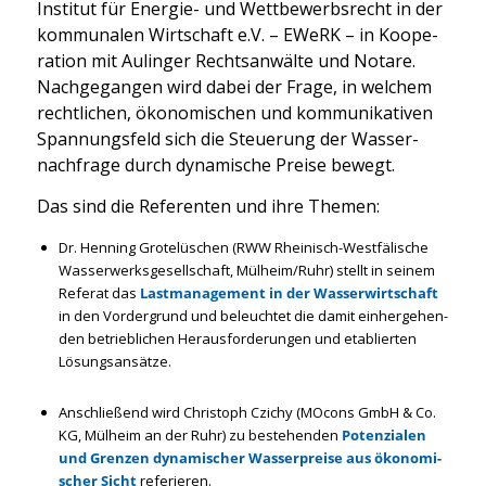
Insti­tut für Ener­gie- und Wett­be­werbs­recht in der
kom­mu­na­len Wirt­schaft e.V. – EWeRK – in Koope­
ra­ti­on mit Aulin­ger Rechts­an­wäl­te und Nota­re.
Nach­ge­gan­gen wird dabei der Fra­ge, in wel­chem
recht­li­chen, öko­no­mi­schen und kom­mu­ni­ka­ti­ven
Span­nungs­feld sich die Steue­rung der Was­ser­
nach­fra­ge durch dyna­mi­sche Prei­se bewegt.
Das sind die Refe­ren­ten und ihre The­men:
Dr. Hen­ning Gro­te­lüschen (RWW Rhei­nisch-West­fä­li­sche
Was­ser­werks­ge­sell­schaft, Mülheim/Ruhr) stellt in sei­nem
Refe­rat das
Last­ma­nage­ment in der Was­ser­wirt­schaft
in den Vor­der­grund und beleuch­tet die damit ein­her­ge­hen­
den betrieb­li­chen Her­aus­for­de­run­gen und eta­blier­ten
Lösungs­an­sät­ze.
Anschlie­ßend wird Chris­toph Czichy (MOcons GmbH & Co.
KG, Mül­heim an der Ruhr) zu bestehen­den
Poten­zia­len
und Gren­zen dyna­mi­scher Was­ser­prei­se aus
öko­no­mi­
scher Sicht
refe­rie­ren.