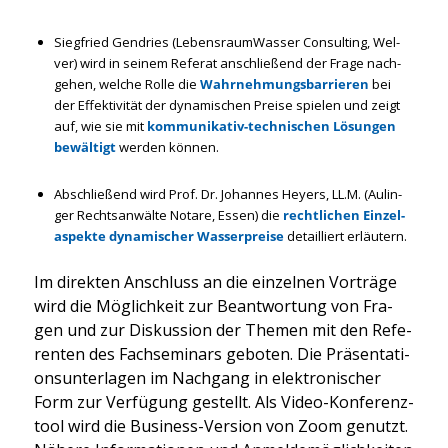
Sieg­fried Gen­d­ries (Lebens­raum­Was­ser Con­sul­ting, Wel­
ver) wird in sei­nem Refe­rat anschlie­ßend der Fra­ge nach­
ge­hen, wel­che Rol­le die
Wahr­neh­mungs­bar­rie­ren
bei
der Effek­ti­vi­tät der dyna­mi­schen Prei­se spie­len und zeigt
auf, wie sie mit
kom­mu­ni­ka­tiv-tech­ni­schen Lösun­gen
bewäl­tigt
wer­den kön­nen.
Abschlie­ßend wird Prof. Dr. Johan­nes Heyers, LL.M. (Aulin­
ger Rechts­an­wäl­te Nota­re, Essen) die
recht­li­chen Ein­zel­
aspek­te dyna­mi­scher Was­ser­prei­se
detail­liert erläu­tern.
Im direk­ten Anschluss an die ein­zel­nen Vor­trä­ge
wird die Mög­lich­keit zur Beant­wor­tung von Fra­
gen und zur Dis­kus­si­on der The­men mit den Refe­
ren­ten des Fach­se­mi­nars gebo­ten. Die Prä­sen­ta­ti­
ons­un­ter­la­gen im Nach­gang in elek­tro­ni­scher
Form zur Ver­fü­gung gestellt. Als Video-Kon­fe­renz­
tool wird die Busi­ness-Ver­si­on von Zoom genutzt.