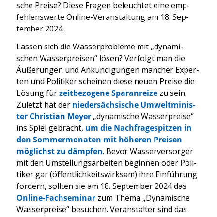
sche Prei­se? Die­se Fra­gen beleuch­tet eine emp­
feh­lens­wer­te Online-Ver­an­stal­tung am 18. Sep­
tem­ber 2024.
Las­sen sich die Was­ser­pro­ble­me mit „dyna­mi­
schen Was­ser­prei­sen“ lösen? Ver­folgt man die
Äuße­run­gen und Ankün­di­gun­gen man­cher Exper­
ten und Poli­ti­ker schei­nen die­se neu­en Prei­se die
Lösung für
zeit­be­zo­ge­ne Spar­an­rei­ze
zu sein.
Zuletzt hat der
nie­der­säch­si­sche Umwelt­mi­nis­
ter Chris­ti­an Mey­er
„dyna­mi­sche Was­ser­prei­se“
ins Spiel gebracht,
um die Nach­fra­ge­spit­zen in
den Som­mer­mo­na­ten mit höhe­ren Prei­sen
mög­lichst zu dämp­fen
. Bevor Was­ser­ver­sor­ger
mit den Umstel­lungs­ar­bei­ten begin­nen oder Poli­
ti­ker gar (öffent­lich­keits­wirk­sam) ihre Ein­füh­rung
for­dern, soll­ten sie am 18. Sep­tem­ber 2024 das
Online-Fach­se­mi­nar
zum The­ma „Dyna­mi­sche
Was­ser­prei­se“ besu­chen. Ver­an­stal­ter sind das