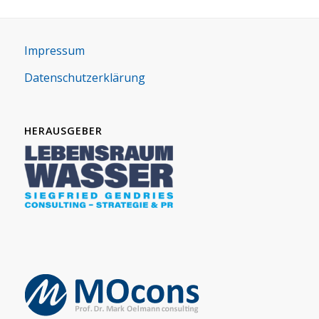
Impres­sum
Daten­schutz­er­klä­rung
HERAUSGEBER