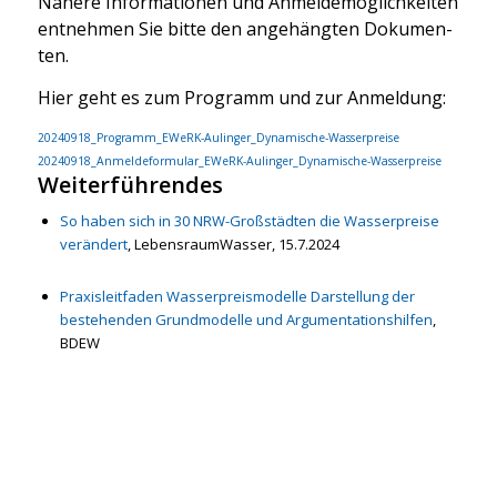
Nähe­re Infor­ma­tio­nen und Anmel­de­mög­lich­kei­ten
ent­neh­men Sie bit­te den ange­häng­ten Doku­men­
ten.
Hier geht es zum Pro­gramm und zur Anmel­dung:
20240918_­Pro­gram­m_E­WeRK-Aulin­ger_­Dy­na­mi­sche-Was­ser­prei­se
20240918_­An­mel­de­for­mu­lar_E­WeRK-Aulin­ger_­Dy­na­mi­sche-Was­ser­prei­se
Weiterführendes
So haben sich in 30 NRW-Groß­städ­ten die Was­ser­prei­se
ver­än­dert
, Lebens­raum­Was­ser, 15.7.2024
Pra­xis­leit­fa­den Was­ser­preis­mo­del­le Dar­stel­lung der
bestehen­den Grund­mo­del­le und Argu­men­ta­ti­ons­hil­fen
,
BDEW