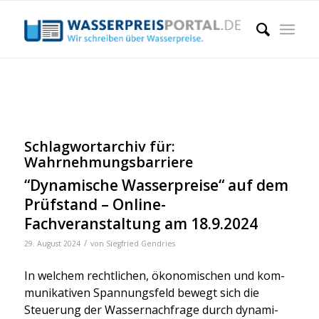
Schlagwortarchiv für:
Wahrnehmungsbarriere
“Dynamische Wasserpreise“ auf dem
Prüfstand – Online-
Fachveranstaltung am 18.9.2024
/
29. August 2024
von
Siegfried Gendries
In wel­chem recht­li­chen, öko­no­mi­schen und kom­
mu­ni­ka­ti­ven Span­nungs­feld bewegt sich die
Steue­rung der Was­ser­nach­fra­ge durch dyna­mi­