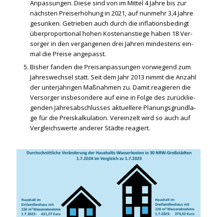
Anpas­sun­gen. Die­se sind von im Mit­tel 4 Jah­re bis zur
nächs­ten Preis­er­hö­hung in 2021, auf nun­mehr 3,4 Jah­re
gesun­ken. Getrie­ben auch durch die infla­ti­ons­be­dingt
über­pro­por­tio­nal hohen Kos­ten­an­stie­ge haben 18 Ver­
sor­ger in den ver­gan­ge­nen drei Jah­ren min­des­tens ein­
mal die Prei­se ange­passt.
Bis­her fan­den die Preis­an­pas­sun­gen vor­wie­gend zum
Jah­res­wech­sel statt. Seit dem Jahr 2013 nimmt die Anzahl
der unter­jäh­ri­gen Maß­nah­men zu. Damit reagie­ren die
Ver­sor­ger ins­be­son­de­re auf eine in Fol­ge des zurück­lie­
gen­den Jah­res­ab­schlus­ses aktu­el­le­re Pla­nungs­grund­la­
ge für die Preis­kal­ku­la­ti­on. Ver­ein­zelt wird so auch auf
Ver­gleichs­wer­te ande­rer Städ­te reagiert.