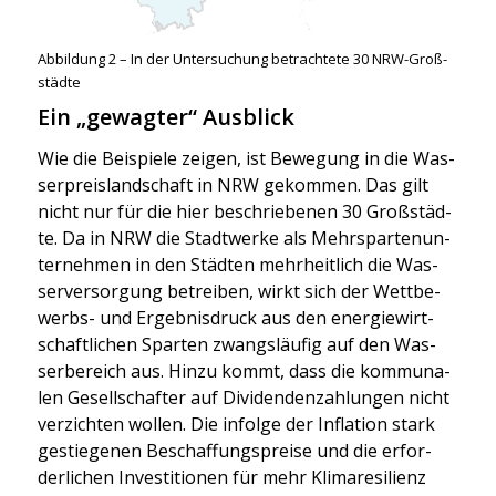
Abbil­dung 2 – In der Unter­su­chung betrach­te­te 30 NRW-Groß­
städ­te
Ein „gewagter“ Ausblick
Wie die Bei­spie­le zei­gen, ist Bewe­gung in die Was­
ser­preis­land­schaft in NRW gekom­men. Das gilt
nicht nur für die hier beschrie­be­nen 30 Groß­städ­
te. Da in NRW die Stadt­wer­ke als Mehr­spar­ten­un­
ter­neh­men in den Städ­ten mehr­heit­lich die Was­
ser­ver­sor­gung betrei­ben, wirkt sich der Wett­be­
werbs- und Ergeb­nis­druck aus den ener­gie­wirt­
schaft­li­chen Spar­ten zwangs­läu­fig auf den Was­
ser­be­reich aus. Hin­zu kommt, dass die kom­mu­na­
len Gesell­schaf­ter auf Divi­den­den­zah­lun­gen nicht
ver­zich­ten wol­len. Die infol­ge der Infla­ti­on stark
gestie­ge­nen Beschaf­fungs­prei­se und die erfor­
der­li­chen Inves­ti­tio­nen für mehr Kli­ma­re­si­li­enz