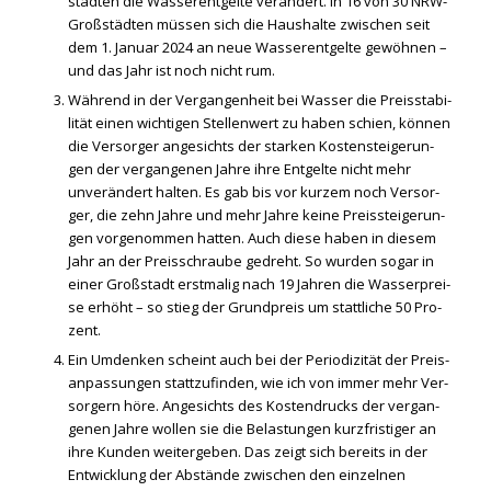
städ­ten die Was­ser­ent­gel­te ver­än­dert. In 16 von 30 NRW-
Groß­städ­ten müs­sen sich die Haus­hal­te zwi­schen seit
dem 1. Janu­ar 2024 an neue Was­ser­ent­gel­te gewöh­nen –
und das Jahr ist noch nicht rum.
Wäh­rend in der Ver­gan­gen­heit bei Was­ser die Preis­sta­bi­
li­tät einen wich­ti­gen Stel­len­wert zu haben schien, kön­nen
die Ver­sor­ger ange­sichts der star­ken Kos­ten­stei­ge­run­
gen der ver­gan­ge­nen Jah­re ihre Ent­gel­te nicht mehr
unver­än­dert hal­ten. Es gab bis vor kur­zem noch Ver­sor­
ger, die zehn Jah­re und mehr Jah­re kei­ne Preis­stei­ge­run­
gen vor­ge­nom­men hat­ten. Auch die­se haben in die­sem
Jahr an der Preis­schrau­be gedreht. So wur­den sogar in
einer Groß­stadt erst­ma­lig nach 19 Jah­ren die Was­ser­prei­
se erhöht – so stieg der Grund­preis um statt­li­che 50 Pro­
zent.
Ein Umden­ken scheint auch bei der Peri­odi­zi­tät der Preis­
an­pas­sun­gen statt­zu­fin­den, wie ich von immer mehr Ver­
sor­gern höre. Ange­sichts des Kos­ten­drucks der ver­gan­
ge­nen Jah­re wol­len sie die Belas­tun­gen kurz­fris­ti­ger an
ihre Kun­den wei­ter­ge­ben. Das zeigt sich bereits in der
Ent­wick­lung der Abstän­de zwi­schen den ein­zel­nen