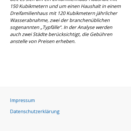
150 Kubik­me­tern und um einen Haus­halt in einem
Drei­fa­mi­li­en­haus mit 120 Kubik­me­tern jähr­li­cher
Was­ser­ab­nah­me, zwei der bran­chen­üb­li­chen
soge­nann­ten „Typ­fäl­le“.
In der Ana­ly­se wer­den
auch zwei Städ­te berück­sich­tigt, die Gebüh­ren
anstel­le von Prei­sen erhe­ben.
Impres­sum
Daten­schutz­er­klä­rung