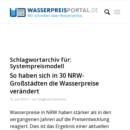
Schlagwortarchiv für:
Systempreismodell
So haben sich in 30 NRW-
Großstädten die Wasserpreise
verändert
/
15. Juli 2024
von
Siegfried Gendries
Was­ser­prei­se in NRW haben stär­ker als in den
ver­gan­ge­nen Jah­ren auf die Preis­ent­wick­lung
reagiert. Dies ist das Ergeb­nis einer aktu­el­len