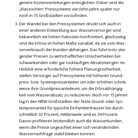
ge­ne­re Kos­ten­ver­tei­lun­gen ermög­li­chen. Daher sind die
„klas­si­schen“ Preis­sys­te­me vier­zehn Jah­re spä­ter nur
noch in 15 Groß­städ­ten vor­zu­fin­den.
Der Wan­del bei den Preis­sys­te­men drückt sich auch in
einer ande­ren Ent­wick­lung aus: Was­ser­ver­sor­ger sind
bekannt­lich mit hohen Fix­kos­ten kon­fron­tiert, gleich­zei­tig
sind die Erlö­se im hohen Maße varia­bel, da sie vom Was­
ser­ver­brauch der Kun­den abhän­gen. Das führt trotz stei­
gen­der Prei­sen zu wirt­schaft­li­chen Unsi­cher­hei­ten bei
schwan­ken­den oder gar rück­läu­fi­gen Absatz­men­gen. Im
Hin­blick eine erfor­der­li­che höhe­re Pla­nungs­si­cher­heit,
stel­len Ver­sor­ger auf Preis­sys­te­me mit höhe­ren Grund­
preis- bzw. Sys­tem­preis­an­tei­len um oder erhö­hen schritt­
wei­se ihre Grund­preis­an­tei­le­um, um die Erlös­ab­hän­gig­
keit vom Was­ser­ab­satz zu redu­zie­ren. Noch vor 15 Jah­ren
lag in den NRW-Groß­städ­ten der fes­te Grund- oder Sys­
tem­preis­an­teil für typi­sche Ein­fa­mi­li­en­häu­ser bei durch­
schnitt­lich 32 Pro­zent, mitt­ler­wei­le sind es 39 Pro­zent.
Davon pro­fi­tie­ren letzt­end­lich auch die Was­ser­kun­den,
wenn die Prei­se unge­ach­tet einer sich ver­än­dern­den
Was­ser­nach­fra­ge sta­bil blei­ben kön­nen.