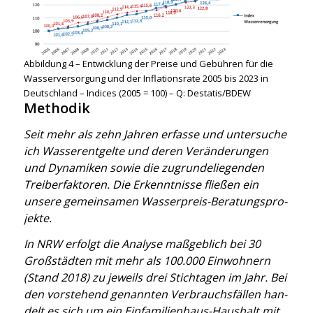
Abbil­dung 4 – Ent­wick­lung der Prei­se und Gebüh­ren für die
Was­ser­ver­sor­gung und der Infla­ti­ons­ra­te 2005 bis 2023 in
Deutsch­land – Indi­ces (2005 = 100) – Q: Destatis/BDEW
Methodik
Seit mehr als zehn Jah­ren erfas­se und unter­su­che
ich Was­ser­ent­gel­te und deren Ver­än­de­run­gen
und Dyna­mi­ken sowie die zugrun­de­lie­gen­den
Trei­ber­fak­to­ren. Die Erkennt­nis­se flie­ßen ein
unse­re gemein­sa­men Was­ser­preis-Bera­tungs­pro­
jek­te.
In NRW erfolgt die Ana­ly­se maß­geb­lich bei 30
Groß­städ­ten mit mehr als 100.000 Ein­woh­nern
(Stand 2018) zu jeweils drei Stich­ta­gen im Jahr. Bei
den vor­ste­hend genann­ten Ver­brauchs­fäl­len han­
delt es sich um ein Ein­fa­mi­li­en­haus-Haus­halt mit