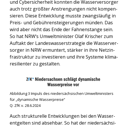
und Cyber­si­cher­heit konn­ten die Was­ser­ver­sor­ger
auch trotz größ­ter Anstren­gun­gen nicht kom­pen­
sie­ren. Die­se Ent­wick­lung muss­te zwangs­läu­fig in
Preis- und Gebüh­ren­stei­ge­run­gen mün­den. Das
wird aber nicht das Ende der Fah­nen­stan­ge sein.
So hat NRW‘s Umwelt­mi­nis­ter Olaf Kri­scher zum
Auf­takt der Lan­des­was­ser­stra­te­gie die Was­ser­ver­
sor­ger in NRW ermun­tert, stär­ker in ihre Netz­in­
fra­struk­tur zu inves­tie­ren und ihre Sys­te­me kli­ma­
re­si­li­en­ter zu gestal­ten.
Abbil­dung 3 Impuls des nie­der­säch­si­schen Umwelt­mi­nis­ters
für „dyna­mi­sche Was­ser­prei­se“
Q: ZfK v. 28.6.2024
Auch struk­tu­rel­le Ent­wick­lun­gen bei den Was­ser­
ent­gel­ten sind abseh­bar. So hat der nie­der­säch­si­