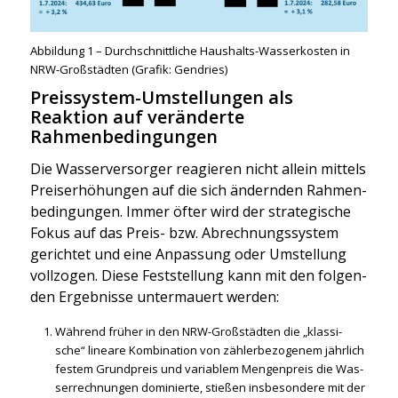
Abbil­dung 1 – Durch­schnitt­li­che Haus­halts-Was­ser­kos­ten in
NRW-Groß­städ­ten (Gra­fik: Gen­d­ries)
Preissystem-Umstellungen als
Reaktion auf veränderte
Rahmenbedingungen
Die Was­ser­ver­sor­ger reagie­ren nicht allein mit­tels
Preis­er­hö­hun­gen auf die sich ändern­den Rah­men­
be­din­gun­gen. Immer öfter wird der stra­te­gi­sche
Fokus auf das Preis- bzw. Abrech­nungs­sys­tem
gerich­tet und eine Anpas­sung oder Umstel­lung
voll­zo­gen. Die­se Fest­stel­lung kann mit den fol­gen­
den Ergeb­nis­se unter­mau­ert wer­den:
Wäh­rend frü­her in den NRW-Groß­städ­ten die „klas­si­
sche“ linea­re Kom­bi­na­ti­on von zäh­ler­be­zo­ge­nem jähr­lich
fes­tem Grund­preis und varia­blem Men­gen­preis die Was­
ser­rech­nun­gen domi­nier­te, stie­ßen ins­be­son­de­re mit der