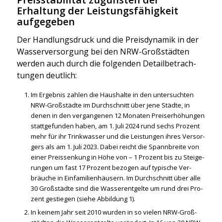
Erhaltung der Leistungsfähigkeit
aufgegeben
Der Hand­lungs­druck und die Preis­dy­na­mik in der
Was­ser­ver­sor­gung bei den NRW-Groß­städ­ten
wer­den auch durch die fol­gen­den Detail­be­trach­
tun­gen deut­lich:
Im Ergeb­nis zah­len die Haus­hal­te in den unter­such­ten
NRW-Groß­städ­te im Durch­schnitt über jene Städ­te, in
denen in den ver­gan­ge­nen 12 Mona­ten Preis­er­hö­hun­gen
statt­ge­fun­den haben, am 1. Juli 2024 rund sechs Pro­zent
mehr für ihr Trink­was­ser und die Leis­tun­gen ihres Ver­sor­
gers als am 1. Juli 2023. Dabei reicht die Spann­brei­te von
einer Preis­sen­kung in Höhe von – 1 Pro­zent bis zu Stei­ge­
run­gen um fast 17 Pro­zent bezo­gen auf typi­sche Ver­
bräu­che in Ein­fa­mi­li­en­häu­sern. Im Durch­schnitt über alle
30 Groß­städ­te sind die Was­ser­ent­gel­te um rund drei Pro­
zent gestie­gen (sie­he Abbil­dung 1).
In kei­nem Jahr seit 2010 wur­den in so vie­len NRW-Groß­