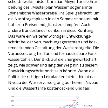
sche Umwelt­mi­nis­ter Chris­ti­an Mey­er für die Erar­
bei­tung des „Mas­ter­plan Was­ser“ soge­nann­te
„dyna­mi­sche Was­ser­prei­se“ ins Spiel gebracht, um
die Nach­fra­ge­spit­zen in den Som­mer­mo­na­ten mit
höhe­ren Prei­sen mög­lichst zu dämp­fen. Auch
ande­re Bun­des­län­der den­ken in die­se Rich­tung.
Das wäre ein wei­te­rer wich­ti­ger Ent­wick­lungs­
schritt bei der ver­ur­sa­chungs­ge­rech­ten und kos­
ten­de­cken­den Gestal­tung der Was­ser­ent­gel­te. Die
Vor­aus­set­zung hier­für sind fern­aus­les­ba­re Funk­
was­ser­zäh­ler. Der Blick auf die Ener­gie­wirt­schaft
zeigt, wie schwer und lang der Weg hin zu die­sem
Ent­wick­lungs­schritt noch sein könn­te. Wenn die
Poli­tik die rich­ti­gen Leit­plan­ken bie­tet, bleibt das
Niveau der Was­ser­ver­sor­gung auf hohem Niveau
und die Was­ser­ta­ri­fe kos­ten­de­ckend und fair.