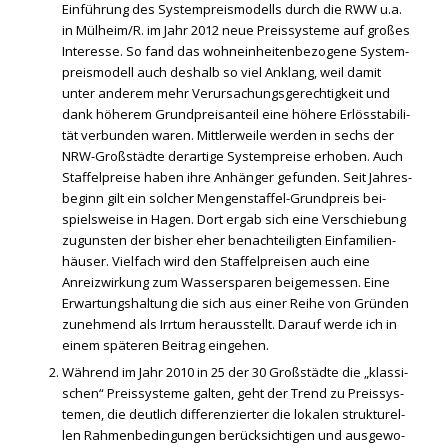
Ein­füh­rung des Sys­tem­preis­mo­dells durch die RWW u.a.
in Mülheim/R. im Jahr 2012 neue Preis­sys­te­me auf gro­ßes
Inter­es­se. So fand das wohn­ein­hei­ten­be­zo­ge­ne Sys­tem­
preis­mo­dell auch des­halb so viel Anklang, weil damit
unter ande­rem mehr Ver­ur­sa­chungs­ge­rech­tig­keit und
dank höhe­rem Grund­preis­an­teil eine höhe­re Erlös­sta­bi­li­
tät ver­bun­den waren. Mitt­ler­wei­le wer­den in sechs der
NRW-Groß­städ­te der­ar­ti­ge Sys­tem­prei­se erho­ben. Auch
Staf­fel­prei­se haben ihre Anhän­ger gefun­den. Seit Jah­res­
be­ginn gilt ein sol­cher Men­gen­staf­fel-Grund­preis bei­
spiels­wei­se in Hagen. Dort ergab sich eine Ver­schie­bung
zuguns­ten der bis­her eher benach­tei­lig­ten Ein­fa­mi­li­en­
häu­ser. Viel­fach wird den Staf­fel­prei­sen auch eine
Anreiz­wir­kung zum Was­ser­spa­ren bei­gemes­sen. Eine
Erwar­tungs­hal­tung die sich aus einer Rei­he von Grün­den
zuneh­mend als Irr­tum her­aus­stellt. Dar­auf wer­de ich in
einem spä­te­ren Bei­trag ein­ge­hen.
Wäh­rend im Jahr 2010 in 25 der 30 Groß­städ­te die „klas­si­
schen“ Preis­sys­te­me gal­ten, geht der Trend zu Preis­sys­
te­men, die deut­lich dif­fe­ren­zier­ter die loka­len struk­tu­rel­
len Rah­men­be­din­gun­gen berück­sich­ti­gen und aus­ge­wo­