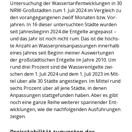
Unter­su­chung der Was­ser­ta­rif­ent­wick­lun­gen in 30
NRW-Groß­städ­ten zum 1. Juli 2024 im Ver­gleich zu
den vor­an­ge­gan­ge­nen zwölf Mona­ten bzw. Vor­
jah­ren. In 16 die­ser unter­such­ten Städ­te wur­den
seit Jah­res­be­ginn 2024 die Ent­gel­te ange­passt –
und das Jahr ist noch nicht rum. Das ist die höchs­
te Anzahl an Was­ser­preis­an­pas­sun­gen inner­halb
eines Jah­res seit Beginn mei­ner Aus­wer­tun­gen
der groß­städ­ti­schen Ent­gel­te im Jah­re 2010. Um
rund drei Pro­zent sind die Was­ser­ent­gel­te zwi­
schen dem 1. Juli 2024 und dem 1. Juli 2023 im Mit­
tel über alle 30 Städ­te ange­stie­gen. Im Mit­tel rund
sechs Pro­zent über all jene Städ­te, in denen
Anpas­sun­gen statt­ge­fun­den haben. Aber es gibt
noch eine gan­ze Rei­he wei­te­rer span­nen­der Ent­
wick­lun­gen, wie die nach­fol­gen­den Aus­füh­run­gen
zei­gen.
Preisstabilität zugunsten der