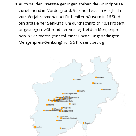
Auch bei den Preis­stei­ge­run­gen ste­hen die Grund­prei­se
zuneh­mend im Vor­der­grund. So sind die­se im Ver­gleich
zum Vor­jah­res­mo­nat bei Ein­fa­mi­li­en­häu­sern in 16 Städ­
ten (trotz einer Sen­kung) um durch­schnitt­lich 10,4 Pro­zent
ange­stie­gen, wäh­rend der Anstieg bei den Men­gen­prei­
sen in 12 Städ­ten (einschl. einer umstel­lungs­be­ding­ten
Men­gen­preis-Sen­kung) nur 5,5 Pro­zent betrug.