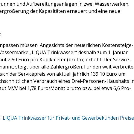
n­nen und Auf­be­rei­tungs­an­la­gen in zwei Was­ser­wer­ken.
er­grö­ße­rung der Kapa­zi­tä­ten erneu­ert und eine neue
t
pas­sen müs­sen. Ange­sichts der neu­er­li­chen Kos­ten­stei­ge­
as­ser­mar­ke „LIQUA Trink­was­ser“ des­halb zum 1. Janu­ar
f 2,50 Euro pro Kubik­me­ter (brut­to) erhöht. Der Ser­vice­
annt, steigt über alle Zäh­ler­grö­ßen. Für den weit ver­brei­te
ich der Ser­vice­preis von aktu­ell jähr­lich 139,10 Euro um
­schnitt­li­chen Ver­brauch eines Drei-Per­so­nen-Haus­halts i
g laut MVV bei 1,78 Euro/Monat brut­to bzw. bei etwa 6,6 Pro­
e:
LIQUA Trink­was­ser für Pri­vat- und Gewer­be­kun­den Prei­se