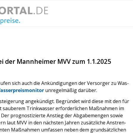
bei der Mannheimer MVV zum 1.1.2025
äu­fen sich auch die Ankün­di­gun­gen der Ver­sor­ger zu Was­
as­ser­preis­mo­ni­tor
unre­gel­mä­ßig dar­über.
ei­ge­rung ange­kün­digt. Begrün­det wird die­se mit den für
mit sau­be­rem Trink­was­ser erfor­der­li­chen Maß­nah­men im
 Der pro­gnos­ti­zier­te Anstieg der Abga­be­men­gen sowie
rn laut MVV in den nächs­ten Jah­ren zusätz­li­che Anstren­
lan­ten Maß­nah­men umfas­sen neben dem grund­sätz­li­chen