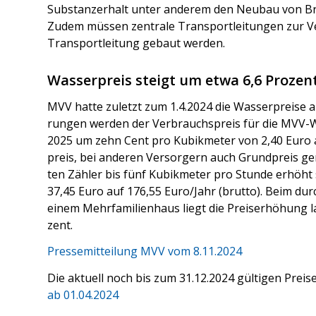
Sub­stanz­er­halt unter ande­rem den Neu­bau von Bru
Zudem müs­sen zen­tra­le Trans­port­lei­tun­gen zur V
Trans­port­lei­tung gebaut wer­den.
Wasserpreis steigt um etwa 6,6 Prozen
MVV hat­te zuletzt zum 1.4.2024 die Was­ser­prei­se an
run­gen wer­den der Ver­brauchs­preis für die MVV-W
2025 um zehn Cent pro Kubik­me­ter von 2,40 Euro au
preis, bei ande­ren Ver­sor­gern auch Grund­preis gen
ten Zäh­ler bis fünf Kubik­me­ter pro Stun­de erhöht s
37,45 Euro auf 176,55 Euro/Jahr (brut­to). Beim durch
einem Mehr­fa­mi­li­en­haus liegt die Preis­er­hö­hun
zent.
Pres­se­mit­tei­lung MVV vom 8.11.2024
Die aktu­ell noch bis zum 31.12.2024 gül­ti­gen Prei­s
ab 01.04.2024