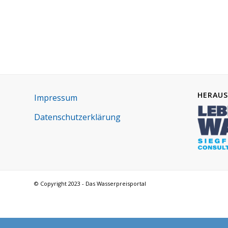
HERAUS
Impres­sum
Daten­schutz­er­klä­rung
© Copyright 2023 - Das Wasserpreisportal