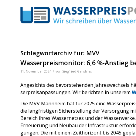
Schlagwortarchiv für:
MVV
Wasserpreismonitor: 6,6 %-Anstieg 
/
11. November 2024
von
Siegfried Gendries
Ange­sichts des bevor­ste­hen­den Jah­res­wech­sels h
ser­preis­an­pas­sun­gen. Wir berich­ten in unse­rem
W
Die MVV Mann­heim hat für 2025 eine Was­ser­preis­st
die lang­fris­ti­gen Sicher­stel­lung der Ver­sor­gung 
Bereich ihres Was­ser­net­zes und der Was­ser­wer­ke.
Erneue­rung und Neu­bau der Infra­struk­tur erfor­de
gun­gen. Die mit einem Zeit­ho­ri­zont bis 2045 gep