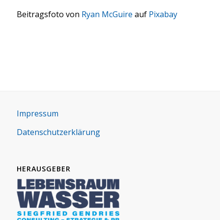
Bei­trags­fo­to von
Ryan McGui­re
auf
Pix­a­bay
Impres­sum
Daten­schutz­er­klä­rung
HERAUSGEBER