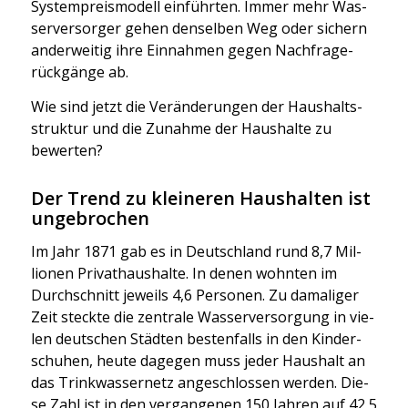
Sys­tem­preis­mo­dell ein­führ­ten. Immer mehr Was­
ser­ver­sor­ger gehen den­sel­ben Weg oder sichern
ander­wei­tig ihre Ein­nah­men gegen Nach­fra­ge­
rück­gän­ge ab.
Wie sind jetzt die Ver­än­de­run­gen der Haus­halts­
struk­tur und die Zunah­me der Haus­hal­te zu
bewer­ten?
Der Trend zu kleineren Haushalten ist
ungebrochen
Im Jahr 1871 gab es in Deutsch­land rund 8,7 Mil­
lio­nen Pri­vat­haus­hal­te. In denen wohn­ten im
Durch­schnitt jeweils 4,6 Per­so­nen. Zu dama­li­ger
Zeit steck­te die zen­tra­le Was­ser­ver­sor­gung in vie­
len deut­schen Städ­ten bes­ten­falls in den Kin­der­
schu­hen, heu­te dage­gen muss jeder Haus­halt an
das Trink­was­ser­netz ange­schlos­sen wer­den. Die­
se Zahl ist in den ver­gan­ge­nen 150 Jah­ren auf 42,5