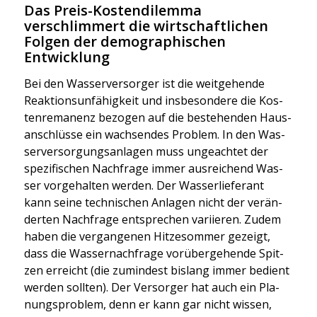
Das Preis-Kostendilemma
verschlimmert die wirtschaftlichen
Folgen der demographischen
Entwicklung
Bei den Was­ser­ver­sor­ger ist die weit­ge­hen­de
Reak­ti­ons­un­fä­hig­keit und ins­be­son­de­re die Kos­
ten­re­ma­nenz bezo­gen auf die bestehen­den Haus­
an­schlüs­se ein wach­sen­des Pro­blem. In den Was­
ser­ver­sor­gungs­an­la­gen muss unge­ach­tet der
spe­zi­fi­schen Nach­fra­ge immer aus­rei­chend Was­
ser vor­ge­hal­ten wer­den. Der Was­ser­lie­fe­rant
kann sei­ne tech­ni­schen Anla­gen nicht der ver­än­
der­ten Nach­fra­ge ent­spre­chen vari­ie­ren. Zudem
haben die ver­gan­ge­nen Hit­ze­som­mer gezeigt,
dass die Was­ser­nach­fra­ge vor­über­ge­hen­de Spit­
zen erreicht (die zumin­dest bis­lang immer bedient
wer­den soll­ten). Der Ver­sor­ger hat auch ein Pla­
nungs­pro­blem, denn er kann gar nicht wis­sen,