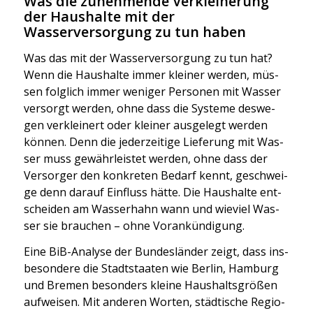
Was die zunehmende Verkleinerung
der Haushalte mit der
Wasserversorgung zu tun haben
Was das mit der Was­ser­ver­sor­gung zu tun hat?
Wenn die Haus­hal­te immer klei­ner wer­den, müs­
sen folg­lich immer weni­ger Per­so­nen mit Was­ser
ver­sorgt wer­den, ohne dass die Sys­te­me des­we­
gen ver­klei­nert oder klei­ner aus­ge­legt wer­den
kön­nen. Denn die jeder­zei­ti­ge Lie­fe­rung mit Was­
ser muss gewähr­leis­tet wer­den, ohne dass der
Ver­sor­ger den kon­kre­ten Bedarf kennt, geschwei­
ge denn dar­auf Ein­fluss hät­te. Die Haus­hal­te ent­
schei­den am Was­ser­hahn wann und wie­viel Was­
ser sie brau­chen – ohne Vor­ankün­di­gung.
Eine BiB-Ana­ly­se der Bun­des­län­der zeigt, dass ins­
be­son­de­re die Stadt­staa­ten wie Ber­lin, Ham­burg
und Bre­men beson­ders klei­ne Haus­halts­grö­ßen
auf­wei­sen. Mit ande­ren Wor­ten, städ­ti­sche Regio­