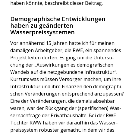
haben könn­te, beschreibt die­ser Bei­trag.
Demographische Entwicklungen
haben zu geänderten
Wasserpreissystemen
Vor annä­hernd 15 Jah­ren hat­te ich für mei­nen
dama­li­gen Arbeit­ge­ber, die RWE, ein span­nen­des
Pro­jekt lei­ten dür­fen. Es ging um die Unter­su­
chung der „Aus­wir­kun­gen es demo­gra­fi­schen
Wan­dels auf die netz­ge­bun­de­ne Infra­struk­tur“.
Kurz­um: was müs­sen Ver­sor­ger machen, um ihre
Infra­struk­tur und ihre Finan­zen den demo­gra­phi­
schen Ver­än­de­run­gen ent­spre­chend anzu­pas­sen?
Eine der Ver­än­de­run­gen, die damals abseh­bar
waren, war der Rück­gang der (spe­zi­fi­schen) Was­
ser­nach­fra­ge der Pri­vat­haus­hal­te. Bei der RWE-
Toch­ter RWW haben wir dar­auf­hin das Was­ser­
preis­sys­tem robus­ter gemacht, in dem wir das