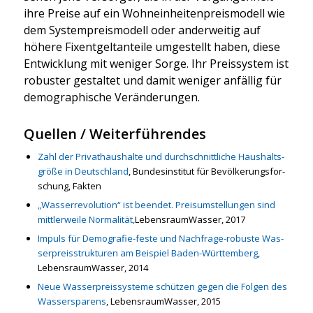
ihre Prei­se auf ein Wohn­ein­hei­ten­preis­mo­dell wie
dem Sys­tem­preis­mo­dell oder ander­wei­tig auf
höhe­re Fixent­gelt­an­tei­le umge­stellt haben, die­se
Ent­wick­lung mit weni­ger Sor­ge. Ihr Preis­sys­tem ist
robus­ter gestal­tet und damit weni­ger anfäl­lig für
demo­gra­phi­sche Ver­än­de­run­gen.
Quellen / Weiterführendes
Zahl der Pri­vat­haus­hal­te und durch­schnitt­li­che Haus­halts­
grö­ße in Deutsch­land
, Bun­des­in­sti­tut für Bevöl­ke­rungs­for­
schung, Fak­ten
„Was­ser­re­vo­lu­ti­on“ ist been­det. Preis­um­stel­lun­gen sind
mitt­ler­wei­le Nor­ma­li­tät,
Lebens­raum­Was­ser, 2017
Impuls für Demo­gra­fie-fes­te und Nach­fra­ge-robus­te Was­
ser­preis­struk­tu­ren am Bei­spiel Baden-Würt­tem­berg
,
Lebens­raum­Was­ser, 2014
Neue Was­ser­preis­sys­te­me schüt­zen gegen die Fol­gen des
Was­ser­spa­rens
, Lebens­raum­Was­ser, 2015