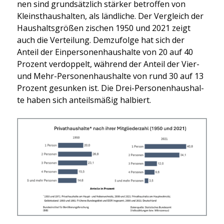
nen sind grund­sätz­lich stär­ker betrof­fen von
Kleinst­haus­hal­ten, als länd­li­che. Der Ver­gleich der
Haus­halts­grö­ßen zischen 1950 und 2021 zeigt
auch die Ver­tei­lung. Dem­zu­fol­ge hat sich der
Anteil der Ein­per­so­nen­haus­hal­te von 20 auf 40
Pro­zent ver­dop­pelt, wäh­rend der Anteil der Vier-
und Mehr-Per­so­nen­haus­hal­te von rund 30 auf 13
Pro­zent gesun­ken ist. Die Drei-Per­so­nen­haus­hal­
te haben sich anteils­mä­ßig hal­biert.