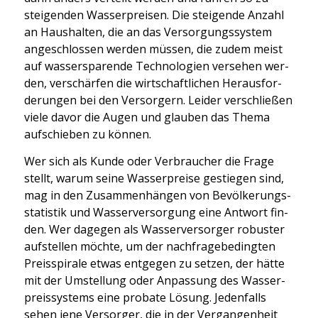
stei­gen­den Was­ser­prei­sen. Die stei­gen­de Anzahl
an Haus­hal­ten, die an das Ver­sor­gungs­sys­tem
ange­schlos­sen wer­den müs­sen, die zudem meist
auf was­ser­spa­ren­de Tech­no­lo­gien ver­se­hen wer­
den, ver­schär­fen die wirt­schaft­li­chen Her­aus­for­
de­run­gen bei den Ver­sor­gern. Lei­der ver­schlie­ßen
vie­le davor die Augen und glau­ben das The­ma
auf­schie­ben zu kön­nen.
Wer sich als Kun­de oder Ver­brau­cher die Fra­ge
stellt, war­um sei­ne Was­ser­prei­se gestie­gen sind,
mag in den Zusam­men­hän­gen von Bevöl­ke­rungs­
sta­tis­tik und Was­ser­ver­sor­gung eine Ant­wort fin­
den. Wer dage­gen als Was­ser­ver­sor­ger robus­ter
auf­stel­len möch­te, um der nach­fra­ge­be­ding­ten
Preis­spi­ra­le etwas ent­ge­gen zu set­zen, der hät­te
mit der Umstel­lung oder Anpas­sung des Was­ser­
preis­sys­tems eine pro­ba­te Lösung. Jeden­falls
sehen jene Ver­sor­ger, die in der Ver­gan­gen­heit