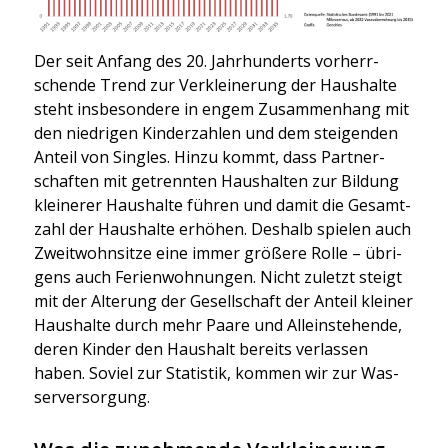
Der seit Anfang des 20. Jahr­hun­derts vor­herr­
schen­de Trend zur Ver­klei­ne­rung der Haus­hal­te
steht ins­be­son­de­re in engem Zusam­men­hang mit
den nied­ri­gen Kin­der­zah­len und dem stei­gen­den
Anteil von Sin­gles. Hin­zu kommt, dass Part­ner­
schaf­ten mit getrenn­ten Haus­hal­ten zur Bil­dung
klei­ne­rer Haus­hal­te füh­ren und damit die Gesamt­
zahl der Haus­hal­te erhö­hen. Des­halb spie­len auch
Zweit­wohn­sit­ze eine immer grö­ße­re Rol­le – übri­
gens auch Feri­en­woh­nun­gen. Nicht zuletzt steigt
mit der Alte­rung der Gesell­schaft der Anteil klei­ner
Haus­hal­te durch mehr Paa­re und Allein­ste­hen­de,
deren Kin­der den Haus­halt bereits ver­las­sen
haben. Soviel zur Sta­tis­tik, kom­men wir zur Was­
ser­ver­sor­gung.