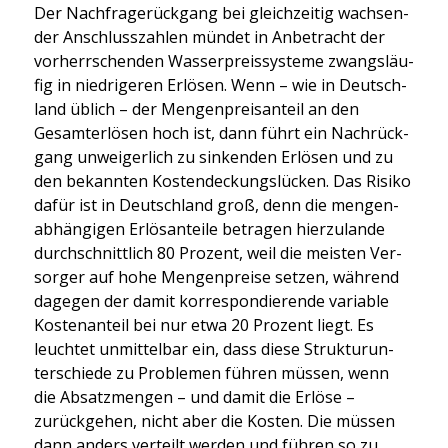
Der Nach­fra­ge­rück­gang bei gleich­zei­tig wach­sen­
der Anschluss­zah­len mün­det in Anbe­tracht der
vor­herr­schen­den Was­ser­preis­sys­te­me zwangs­läu­
fig in nied­ri­ge­ren Erlö­sen. Wenn – wie in Deutsch­
land üblich – der Men­gen­preis­an­teil an den
Gesamt­erlö­sen hoch ist, dann führt ein Nach­rück­
gang unwei­ger­lich zu sin­ken­den Erlö­sen und zu
den bekann­ten Kos­ten­de­ckungs­lü­cken. Das Risi­ko
dafür ist in Deutsch­land groß, denn die men­gen­
ab­hän­gi­gen Erlös­an­tei­le betra­gen hier­zu­lan­de
durch­schnitt­lich 80 Pro­zent, weil die meis­ten Ver­
sor­ger auf hohe Men­gen­prei­se set­zen, wäh­rend
dage­gen der damit kor­re­spon­die­ren­de varia­ble
Kos­ten­an­teil bei nur etwa 20 Pro­zent liegt. Es
leuch­tet unmit­tel­bar ein, dass die­se Struk­tur­un­
ter­schie­de zu Pro­ble­men füh­ren müs­sen, wenn
die Absatz­men­gen – und damit die Erlö­se –
zurück­ge­hen, nicht aber die Kos­ten. Die müs­sen
dann anders ver­teilt wer­den und füh­ren so zu