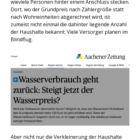
wie­vie­le Per­so­nen hin­ter einem Anschluss ste­cken.
Dort, wo der Grund­preis nach Zäh­ler­grö­ße statt
nach Wohn­ein­hei­ten abge­rech­net wird, ist
zumeist nicht ein­mal die dahin­ter lie­gen­de Anzahl
der Haus­hal­te bekannt. Vie­le Ver­sor­ger pla­nen im
Blind­flug.
Aber nicht nur die Ver­klei­ne­rung der Haus­hal­te