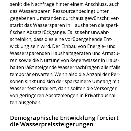
senkt die Nach­fra­ge hin­ter einem Anschluss, auch
das Was­ser­spa­ren. Res­sour­cen­be­dingt unter
gege­be­nen Umstän­den durch­aus gewünscht, ver­
stärkt das Was­ser­spa­ren in Haus­hal­ten die spe­zi­
fi­schen Absatz­rück­gän­ge. Es ist sehr unwahr­
schein­lich, dass dies eine vor­über­ge­hen­de Ent­
wick­lung sein wird. Der Ein­bau von Ener­gie- und
Was­ser­spa­ren­den Haus­halts­ge­rä­ten und Arma­tu­
ren sowie die Nut­zung von Regen­was­ser in Haus­
hal­ten läßt stei­gen­de Was­ser­nach­fra­gen allen­falls
tem­po­rär erwar­ten. Wenn also die Anzahl der Per­
so­nen sinkt und sich der spar­sa­me­re Umgang mit
Was­ser fest eta­bliert, dann soll­ten die Ver­sor­ger
von gerin­ge­ren Absatz­men­gen in Pri­vat­haus­hal­
ten aus­ge­hen.
Demographische Entwicklung forciert
die Wasserpreissteigerungen