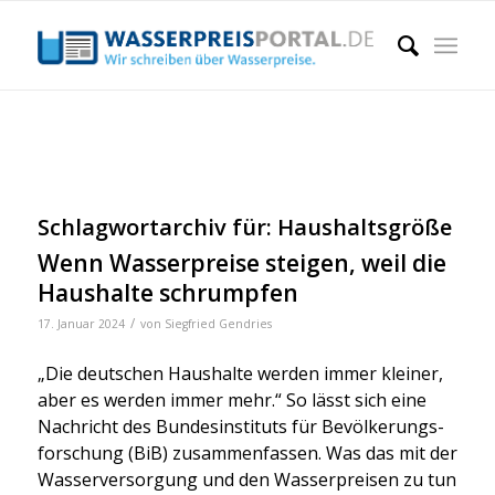
Schlagwortarchiv für:
Haushaltsgröße
Wenn Wasserpreise steigen, weil die
Haushalte schrumpfen
/
17. Januar 2024
von
Siegfried Gendries
„Die deut­schen Haus­hal­te wer­den immer klei­ner,
aber es wer­den immer mehr.“ So lässt sich eine
Nach­richt des Bun­des­in­sti­tuts für Bevöl­ke­rungs­
for­schung (BiB) zusam­men­fas­sen. Was das mit der
Was­ser­ver­sor­gung und den Was­ser­prei­sen zu tun