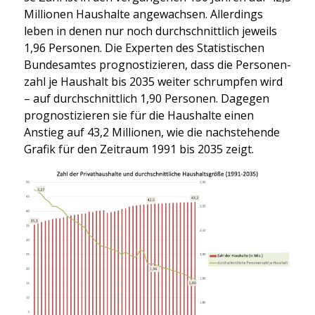
Mil­lio­nen Haus­hal­te ange­wach­sen. Aller­dings
leben in denen nur noch durch­schnitt­lich jeweils
1,96 Per­so­nen. Die Exper­ten des Sta­tis­ti­schen
Bun­des­am­tes pro­gnos­ti­zie­ren, dass die Per­so­nen­
zahl je Haus­halt bis 2035 wei­ter schrump­fen wird
– auf durch­schnitt­lich 1,90 Per­so­nen. Dage­gen
pro­gnos­ti­zie­ren sie für die Haus­hal­te einen
Anstieg auf 43,2 Mil­lio­nen, wie die nach­ste­hen­de
Gra­fik für den Zeit­raum 1991 bis 2035 zeigt.