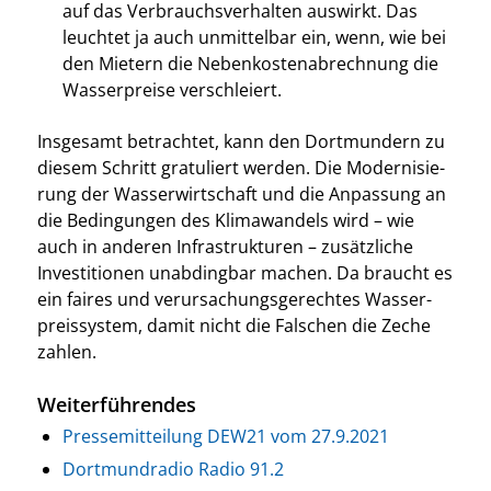
auf das Ver­brauchs­ver­hal­ten aus­wirkt. Das
leuch­tet ja auch unmit­tel­bar ein, wenn, wie bei
den Mie­tern die Neben­kos­ten­ab­rech­nung die
Was­ser­prei­se ver­schlei­ert.
Ins­ge­samt betrach­tet, kann den Dort­mun­dern zu
die­sem Schritt gra­tu­liert wer­den. Die Moder­ni­sie­
rung der Was­ser­wirt­schaft und die Anpas­sung an
die Bedin­gun­gen des Kli­ma­wan­dels wird – wie
auch in ande­ren Infra­struk­tu­ren – zusätz­li­che
Inves­ti­tio­nen unab­ding­bar machen. Da braucht es
ein fai­res und ver­ur­sa­chungs­ge­rech­tes Was­ser­
preis­sys­tem, damit nicht die Fal­schen die Zeche
zah­len.
Weiterführendes
Pres­se­mit­tei­lung DEW21 vom 27.9.2021
Dort­mund­ra­dio Radio 91.2