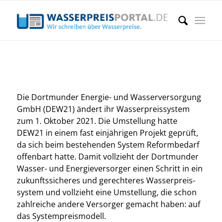
Die Dort­mun­der Ener­gie- und Was­ser­ver­sor­gung
GmbH (DEW21) ändert ihr Was­ser­preis­sys­tem
zum 1. Okto­ber 2021. Die Umstel­lung hat­te
DEW21 in einem fast ein­jäh­ri­gen Pro­jekt geprüft,
da sich beim bestehen­den Sys­tem Reform­be­darf
offen­bart hat­te.
Damit voll­zieht der Dort­mun­der
Was­ser- und Ener­gie­ver­sor­ger einen Schritt in ein
zukunfts­si­che­res und gerech­te­res Was­ser­preis­
sys­tem und voll­zieht eine Umstel­lung, die schon
zahl­rei­che ande­re Ver­sor­ger gemacht haben: auf
das Sys­tem­preis­mo­dell.