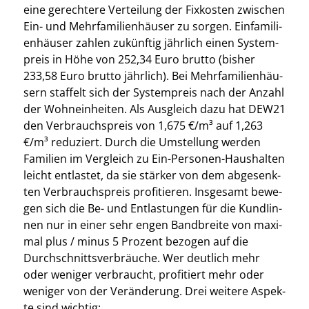
eine gerech­te­re Ver­tei­lung der Fix­kos­ten zwi­schen
Ein- und Mehr­fa­mi­li­en­häu­ser zu sor­gen. Ein­fa­mi­li­
en­häu­ser zah­len zukünf­tig jähr­lich einen Sys­tem­
preis in Höhe von 252,34 Euro brut­to (bis­her
233,58 Euro brut­to jähr­lich). Bei Mehr­fa­mi­li­en­häu­
sern staf­felt sich der Sys­tem­preis nach der Anzahl
der Wohn­ein­hei­ten. Als Aus­gleich dazu hat DEW21
den Ver­brauchs­preis von 1,675 €/m³ auf 1,263
€/m³ redu­ziert. Durch die Umstel­lung wer­den
Fami­li­en im Ver­gleich zu Ein-Per­so­nen-Haus­hal­ten
leicht ent­las­tet, da sie stär­ker von dem abge­senk­
ten Ver­brauchs­preis pro­fi­tie­ren. Ins­ge­samt bewe­
gen sich die Be- und Ent­las­tun­gen für die Kun­dI­in­
nen nur in einer sehr engen Band­brei­te von maxi­
mal plus / minus 5 Pro­zent bezo­gen auf die
Durch­schnitts­ver­bräu­che. Wer deut­lich mehr
oder weni­ger ver­braucht, pro­fi­tiert mehr oder
weni­ger von der Ver­än­de­rung. Drei wei­te­re Aspek­
te sind wich­tig: