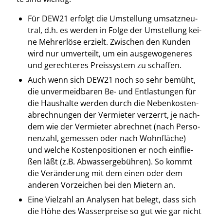
Für DEW21 erfolgt die Umstel­lung umsatz­neu­
tral, d.h. es wer­den in Fol­ge der Umstel­lung kei­
ne Mehr­erlö­se erzielt. Zwi­schen den Kun­den
wird nur umver­teilt, um ein aus­ge­wo­ge­ne­res
und gerech­te­res Preis­sys­tem zu schaf­fen.
Auch wenn sich DEW21 noch so sehr bemüht,
die unver­meid­ba­ren Be- und Ent­las­tun­gen für
die Haus­hal­te wer­den durch die Neben­kos­ten­
ab­rech­nun­gen der Ver­mie­ter ver­zerrt, je nach­
dem wie der Ver­mie­ter abrech­net (nach Per­so­
nen­zahl, gemes­sen oder nach Wohn­flä­che)
und wel­che Kos­ten­po­si­tio­nen er noch ein­flie­
ßen läßt (z.B. Abwas­ser­ge­büh­ren). So kommt
die Ver­än­de­rung mit dem einen oder dem
ande­ren Vor­zei­chen bei den Mie­tern an.
Eine Viel­zahl an Ana­ly­sen hat belegt, dass sich
die Höhe des Was­ser­prei­se so gut wie gar nicht