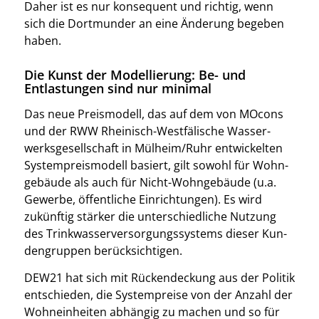
Daher ist es nur kon­se­quent und rich­tig, wenn
sich die Dort­mun­der an eine Ände­rung bege­ben
haben.
Die Kunst der Modellierung: Be- und
Entlastungen sind nur minimal
Das neue Preis­mo­dell, das auf dem von MOcons
und der RWW Rhei­nisch-West­fä­li­sche Was­ser­
werks­ge­sell­schaft in Mülheim/Ruhr ent­wi­ckel­ten
Sys­tem­preis­mo­dell basiert, gilt sowohl für Wohn­
ge­bäu­de als auch für Nicht-Wohn­ge­bäu­de (u.a.
Gewer­be, öffent­li­che Ein­rich­tun­gen). Es wird
zukünf­tig stär­ker die unter­schied­li­che Nut­zung
des Trink­was­ser­ver­sor­gungs­sys­tems die­ser Kun­
den­grup­pen berück­sich­ti­gen.
DEW21 hat sich mit Rücken­de­ckung aus der Poli­tik
ent­schie­den, die Sys­tem­prei­se von der Anzahl der
Wohn­ein­hei­ten abhän­gig zu machen und so für