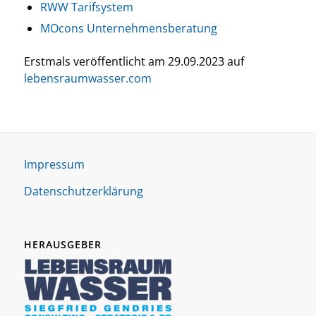
RWW Tarif­sys­tem
MOcons Unter­neh­mens­be­ra­tung
Erst­mals ver­öf­fent­licht am 29.09.2023 auf
lebensraumwasser.com
Impres­sum
Daten­schutz­er­klä­rung
HERAUSGEBER