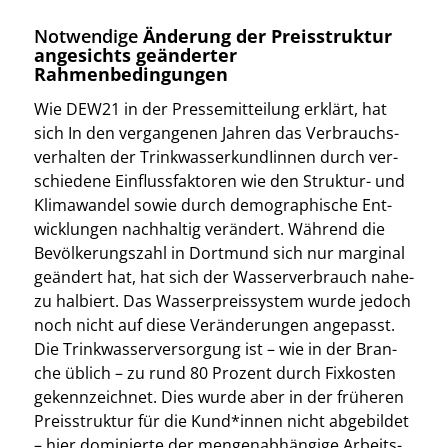
Notwendige
Änderung der Preisstruktur
angesichts geänderter
Rahmenbedingungen
Wie DEW21 in der Pres­se­mit­tei­lung erklärt, hat
sich In den ver­gan­ge­nen Jah­ren das Ver­brauchs­
ver­hal­ten der Trink­was­ser­kun­dI­in­nen durch ver­
schie­de­ne Ein­fluss­fak­to­ren wie den Struk­tur- und
Kli­ma­wan­del sowie durch demo­gra­phi­sche Ent­
wick­lun­gen nach­hal­tig ver­än­dert. Wäh­rend die
Bevöl­ke­rungs­zahl in Dort­mund sich nur mar­gi­nal
geän­dert hat, hat sich der Was­ser­ver­brauch nahe­
zu hal­biert. Das Was­ser­preis­sys­tem wur­de jedoch
noch nicht auf die­se Ver­än­de­run­gen ange­passt.
Die Trink­was­ser­ver­sor­gung ist – wie in der Bran­
che üblich – zu rund 80 Pro­zent durch Fix­kos­ten
gekenn­zeich­net. Dies wur­de aber in der frü­he­ren
Preis­struk­tur für die Kund*innen nicht abge­bil­det
– hier domi­nier­te der men­gen­ab­hän­gi­ge Arbeits­