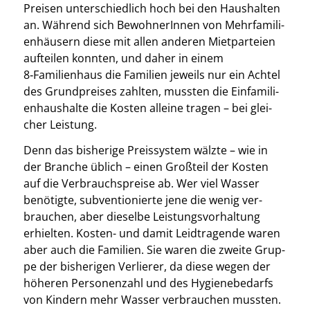
Prei­sen unter­schied­lich hoch bei den Haus­hal­ten
an. Wäh­rend sich Bewoh­ne­rIn­nen von Mehr­fa­mi­li­
en­häu­sern die­se mit allen ande­ren Miet­par­tei­en
auf­tei­len konn­ten, und daher in einem
8‑Familienhaus die Fami­li­en jeweils nur ein Ach­tel
des Grund­prei­ses zahl­ten, muss­ten die Ein­fa­mi­li­
en­haus­hal­te die Kos­ten allei­ne tra­gen – bei glei­
cher Leis­tung.
Denn das bis­he­ri­ge Preis­sys­tem wälz­te – wie in
der Bran­che üblich – einen Groß­teil der Kos­ten
auf die Ver­brauchs­prei­se ab. Wer viel Was­ser
benö­tig­te, sub­ven­tio­nier­te jene die wenig ver­
brau­chen, aber die­sel­be Leis­tungs­vor­hal­tung
erhiel­ten. Kos­ten- und damit Leid­tra­gen­de waren
aber auch die Fami­li­en. Sie waren die zwei­te Grup­
pe der bis­he­ri­gen Ver­lie­rer, da die­se wegen der
höhe­ren Per­so­nen­zahl und des Hygie­ne­be­darfs
von Kin­dern mehr Was­ser ver­brau­chen muss­ten.