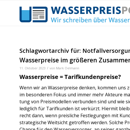
Schlagwortarchiv für:
Notfallversorgu
Wasserpreise im größeren Zusamme
/
11. Oktober 2023
von
Mark Oelmann
Wasserpreise = Tarifkundenpreise?
Wenn wir an Was­ser­prei­se den­ken, kom­men uns zuv
im beson­de­ren Fokus und immer mehr Akteu­re mache
tung von Preis­mo­del­len ver­bun­den sind und wie sic
ledig­lich für Tarif­kun­den ist ver­kürzt. Hier­mit blei
recht dann, wenn preis­li­che Fest­le­gun­gen mit Ku
stra­te­gi­sche Weit­sicht getrof­fen wer­den. Sol­che P
Chan­ce für den Was­ser­ver­sor­ger, an sei­ner ganz­hei