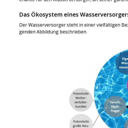
Das Ökosystem eines Wasserversorger
Der Was­ser­ver­sor­ger steht in einer viel­fäl­ti­gen 
gen­den Abbil­dung beschrie­ben.