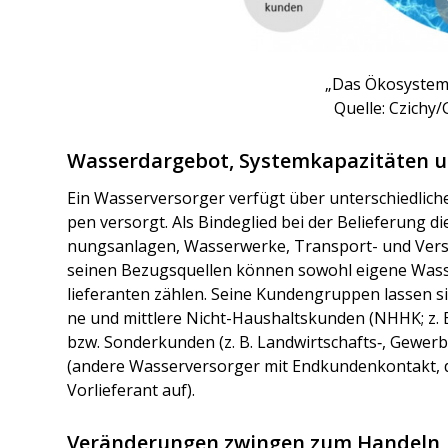
„Das Öko­sys­tem 
Quel­le: Czich
Wasserdargebot, Systemkapazitäten 
Ein Was­ser­ver­sor­ger ver­fügt über unter­schied­li­
pen ver­sorgt. Als Bin­de­glied bei der Belie­fe­rung di
nungs­an­la­gen, Was­ser­wer­ke, Trans­port- und Ver­s
sei­nen Bezugs­quel­len kön­nen sowohl eige­ne Was­s
lie­fe­ran­ten zäh­len. Sei­ne Kun­den­grup­pen las­sen 
ne und mitt­le­re Nicht-Haus­halts­kun­den (NHHK; z. B
bzw. Son­der­kun­den (z. B. Landwirtschafts‑, Gewer­be-
(ande­re Was­ser­ver­sor­ger mit End­kun­den­kon­takt, d.
Vor­lie­fe­rant auf).
Veränderungen zwingen zum Handeln