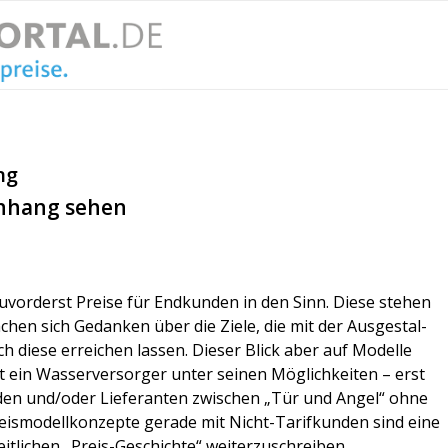
ng
nhang sehen
or­derst Prei­se für End­kun­den in den Sinn. Die­se ste­hen
n sich Gedan­ken über die Zie­le, die mit der Aus­ge­stal­
h die­se errei­chen las­sen. Die­ser Blick aber auf Model­le
bt ein Was­ser­ver­sor­ger unter sei­nen Mög­lich­kei­ten – erst
n­den und/oder Lie­fe­ran­ten zwi­schen „Tür und Angel“ ohne
reis­mo­dell­kon­zep­te gera­de mit Nicht-Tarif­kun­den sind eine
t­li­chen „Preis-Geschich­te“ wei­ter­zu­schrei­ben.