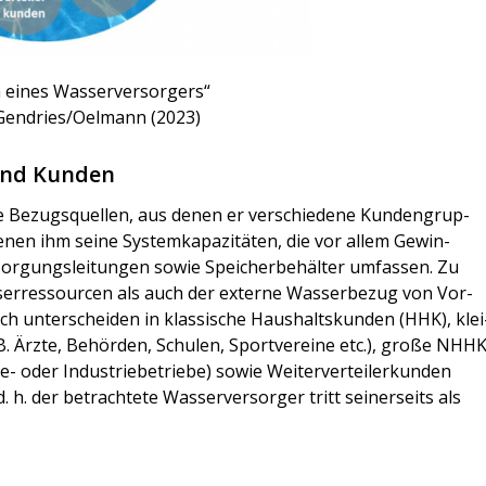
eines Was­ser­ver­sor­gers“
y/Gendries/Oelmann (2023)
und Kunden
che Bezugs­quel­len, aus denen er ver­schie­de­ne Kun­den­grup­
e­nen ihm sei­ne Sys­tem­ka­pa­zi­tä­ten, die vor allem Gewin­
or­gungs­lei­tun­gen sowie Spei­cher­be­häl­ter umfas­sen. Zu
er­res­sour­cen als auch der exter­ne Was­ser­be­zug von Vor­
sich unter­schei­den in klas­si­sche Haus­halts­kun­den (HHK), klei
. Ärz­te, Behör­den, Schu­len, Sport­ver­ei­ne etc.), gro­ße NHH
 oder Indus­trie­be­trie­be) sowie Wei­ter­ver­tei­ler­kun­den
 h. der betrach­te­te Was­ser­ver­sor­ger tritt sei­ner­seits als