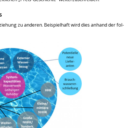
s
Bezie­hung zu ande­ren. Bei­spiel­haft wird dies anhand der fol­