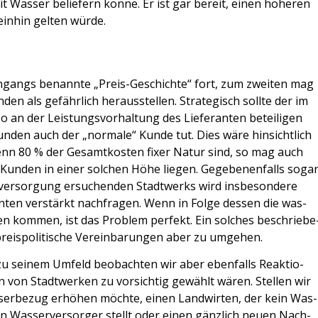
mit Was­ser belie­fern kön­ne. Er ist gar bereit, einen höhe­ren
in­hin gel­ten wür­de.
in­gangs benann­te „Preis-Geschich­te“ fort, zum zwei­ten mag
­den als gefähr­lich her­aus­stel­len. Stra­te­gisch soll­te der im
o an der Leis­tungs­vor­hal­tung des Lie­fe­ran­ten betei­li­gen
kun­den auch der „nor­ma­le“ Kun­de tut. Dies wäre hin­sicht­lich
t. Wenn 80 % der Gesamt­kos­ten fixer Natur sind, so mag auch
en Kun­den in einer sol­chen Höhe lie­gen. Gege­be­nen­falls soga
ver­sor­gung ersu­chen­den Stadt­werks wird ins­be­son­de­re
n­ten ver­stärkt nach­fra­gen. Wenn in Fol­ge des­sen die was­
n­zen kom­men, ist das Pro­blem per­fekt. Ein sol­ches beschrie­be
eis­po­li­ti­sche Ver­ein­ba­run­gen aber zu umge­hen.
zu sei­nem Umfeld beob­ach­ten wir aber eben­falls Reak­tio­
n von Stadt­wer­ken zu vor­sich­tig gewählt wären. Stel­len wir
ser­be­zug erhö­hen möch­te, einen Land­wir­ten, der kein Was­
Was­ser­ver­sor­ger stellt oder einen gänz­lich neu­en Nach­