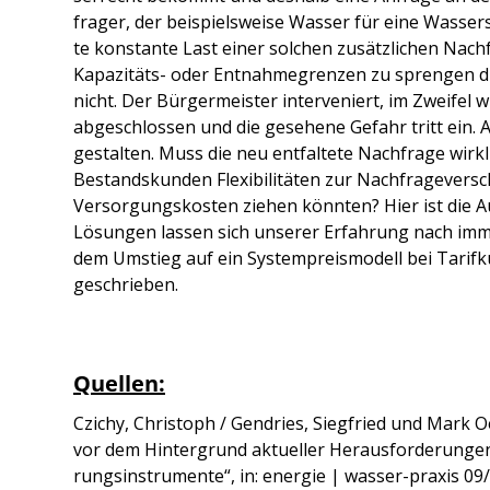
fra­ger, der bei­spiels­wei­se Was­ser für eine Was­ser
te kon­stan­te Last einer sol­chen zusätz­li­chen N
Kapa­zi­täts- oder Ent­nah­me­gren­zen zu spren­gen dro
nicht. Der Bür­ger­meis­ter inter­ve­niert, im Zwei­fel
abge­schlos­sen und die gese­he­ne Gefahr tritt ein. Au
gestal­ten. Muss die neu ent­fal­te­te Nach­fra­ge wir
Bestands­kun­den Fle­xi­bi­li­tä­ten zur Nach­fra­ge­ver
Ver­sor­gungs­kos­ten zie­hen könn­ten? Hier ist die Aus
Lösun­gen las­sen sich unse­rer Erfah­rung nach immer 
dem Umstieg auf ein Sys­tem­preis­mo­dell bei Tarif­k
ge­schrie­ben.
Quellen:
Czichy, Chris­toph / Gen­d­ries, Sieg­fried und Mark 
vor dem Hin­ter­grund aktu­el­ler Her­aus­for­de­run­ge
rungs­in­stru­men­te“, in: ener­gie | was­ser-pra­xis 09