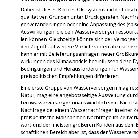
Dabei ist die­ses Bild des Öko­sys­tems nicht sta­tisch
qua­li­ta­ti­ven Grün­den unter Druck gera­ten. Nach­f
gen­ver­än­de­run­gen oder eine Anpas­sung des (sai­so
Aus­wir­kun­gen, die den Was­ser­ver­sor­ger res­sour­ce
len kön­nen. Gleich­zei­tig könn­te sich der Ver­sor­ger
den Zugriff auf wei­te­re Vor­lie­fe­ran­ten abzu­si­ch
kann er mit Belie­fe­rungs­an­fra­gen neu­er Groß­kun­d
wir­kun­gen des Kli­ma­wan­dels beein­flus­sen die­se Dyn
Bedin­gun­gen und Her­aus­for­de­run­gen für Was­ser­
preis­po­li­ti­schen Emp­feh­lun­gen dif­fe­rie­ren.
Eine ers­te Grup­pe von Was­ser­ver­sor­gern mag res­so
Natur, mag eine ange­bots­sei­ti­ge Aus­wei­tung dur
Fern­was­ser­ver­sor­ger unaus­weich­lich sein. Nicht s
Nach­fra­ge bei einem Was­ser­nach­fra­ger in einer Ze
preis­po­li­ti­sche Maß­nah­men Nach­fra­ge im Zeit­v
wort und den meis­ten grö­ße­ren Kun­den aus dem Ene
schaft­li­chen Bereich aber ist, dass der Was­ser­ver­