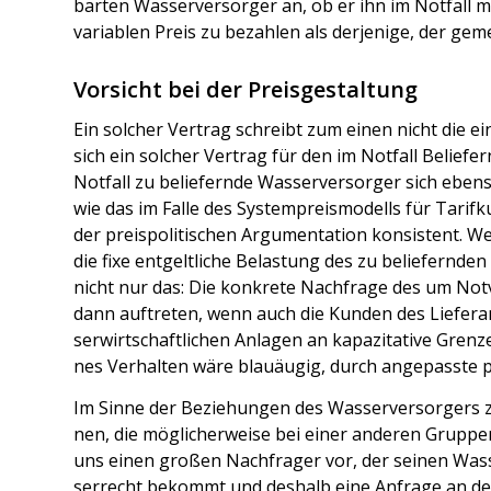
bar­ten Was­ser­ver­sor­ger an, ob er ihn im Not­fall 
varia­blen Preis zu bezah­len als der­je­ni­ge, der geme
Vorsicht bei der Preisgestaltung
Ein sol­cher Ver­trag schreibt zum einen nicht die e
sich ein sol­cher Ver­trag für den im Not­fall Belie­fern
Not­fall zu belie­fern­de Was­ser­ver­sor­ger sich eben­s
wie das im Fal­le des Sys­tem­preis­mo­dells für Tarif­
der preis­po­li­ti­schen Argu­men­ta­ti­on kon­sis­ten
die fixe ent­gelt­li­che Belas­tung des zu belie­fern­d
nicht nur das: Die kon­kre­te Nach­fra­ge des um Not­
dann auf­tre­ten, wenn auch die Kun­den des Lie­fe­ra
ser­wirt­schaft­li­chen Anla­gen an kapa­zi­ta­ti­ve Gre
nes Ver­hal­ten wäre blau­äu­gig, durch ange­pass­te pr
Im Sin­ne der Bezie­hun­gen des Was­ser­ver­sor­gers 
nen, die mög­li­cher­wei­se bei einer ande­ren Grup­pe
uns einen gro­ßen Nach­fra­ger vor, der sei­nen Was­
ser­recht bekommt und des­halb eine Anfra­ge an den 