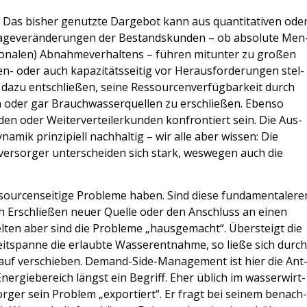
. Das bis­her genutz­te Dar­ge­bot kann aus quan­ti­ta­ti­ven ode
ra­ge­ver­än­de­run­gen der Bestands­kun­den – ob abso­lu­te Men
­na­len) Abnah­me­ver­hal­tens – füh­ren mit­un­ter zu gro­ßen
n- oder auch kapa­zi­täts­sei­tig vor Her­aus­for­de­run­gen stel­
 dazu ent­schlie­ßen, sei­ne Res­sour­cen­ver­füg­bar­keit durch
ern oder gar Brauch­was­ser­quel­len zu erschlie­ßen. Eben­so
en oder Wei­ter­ver­tei­ler­kun­den kon­fron­tiert sein. Die Aus­
a­mik prin­zi­pi­ell nach­hal­tig – wir alle aber wis­sen: Die
ver­sor­ger unter­schei­den sich stark, wes­we­gen auch die
ur­cen­sei­ti­ge Pro­ble­me haben. Sind die­se fun­da­men­ta­le­re
ch Erschlie­ßen neu­er Quel­le oder den Anschluss an einen
el­ten aber sind die Pro­ble­me „haus­ge­macht“. Über­steigt die
it­span­ne die erlaub­te Was­ser­ent­nah­me, so lie­ße sich durch
er­lauf ver­schie­ben. Demand-Side-Manage­ment ist hier die Ant
r­gie­be­reich längst ein Begriff. Eher üblich im was­ser­wirt­
sor­ger sein Pro­blem „expor­tiert“. Er fragt bei sei­nem benach­