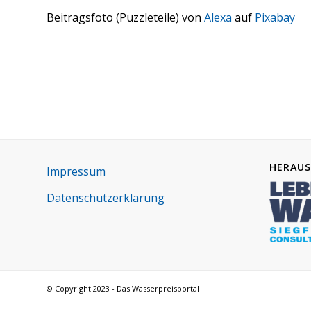
Bei­trags­fo­to (Puz­zle­tei­le) von
Ale­xa
auf
Pix­a­bay
HERAUS
Impres­sum
Daten­schutz­er­klä­rung
© Copyright 2023 - Das Wasserpreisportal