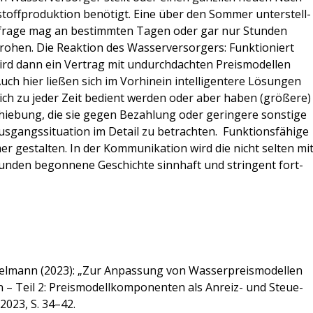
­stoff­pro­duk­ti­on benö­tigt. Eine über den Som­mer unter­stell­
ach­fra­ge mag an bestimm­ten Tagen oder gar nur Stun­den
­hen. Die Reak­ti­on des Was­ser­ver­sor­gers: Funk­tio­niert
 wird dann ein Ver­trag mit undurch­dach­ten Preis­mo­del­len
ch hier lie­ßen sich im Vor­hin­ein intel­li­gen­te­re Lösun­gen
k­lich zu jeder Zeit bedient wer­den oder aber haben (grö­ße­re)
­schie­bung, die sie gegen Bezah­lung oder gerin­ge­re sons­ti­ge
­gangs­si­tua­ti­on im Detail zu betrach­ten. Funk­ti­ons­fä­hi­ge
gestal­ten. In der Kom­mu­ni­ka­ti­on wird die nicht sel­ten mi
un­den begon­ne­ne Geschich­te sinn­haft und strin­gent fort­
Oel­mann (2023): „Zur Anpas­sung von Was­ser­preis­mo­del­len
n – Teil 2: Preis­mo­dell­kom­po­nen­ten als Anreiz- und Steue­
/2023, S. 34–42.