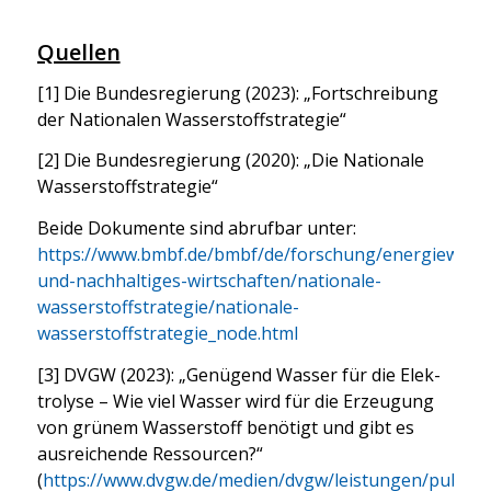
Quellen
[1] Die Bun­des­re­gie­rung (2023): „Fort­schrei­bung
der Natio­na­len Was­ser­stoff­stra­te­gie“
[2] Die Bun­des­re­gie­rung (2020): „Die Natio­na­le
Was­ser­stoff­stra­te­gie“
Bei­de Doku­men­te sind abruf­bar unter:
https://www.bmbf.de/bmbf/de/forschung/energiewend
und-nachhaltiges-wirtschaften/nationale-
wasserstoffstrategie/nationale-
wasserstoffstrategie_node.html
[3] DVGW (2023): „Genü­gend Was­ser für die Elek­
tro­ly­se – Wie viel Was­ser wird für die Erzeu­gung
von grü­nem Was­ser­stoff benö­tigt und gibt es
aus­rei­chen­de Res­sour­cen?“
(
https://www.dvgw.de/medien/dvgw/leistungen/publika