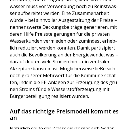
was­ser muss vor Ver­wen­dung noch zu Reinst­was­
ser auf­be­rei­tet wer­den. Eine Zusam­men­ar­beit
wür­de – bei sinn­vol­ler Aus­ge­stal­tung der Prei­se –
nen­nens­wer­te Deckungs­bei­trä­ge gene­rie­ren, mit
deren Hil­fe Preis­stei­ge­run­gen für die pri­va­ten
Was­ser­kun­den ver­mie­den oder zumin­dest erheb­
lich redu­ziert wer­den könn­ten. Damit par­ti­zi­piert
auch die Bevöl­ke­rung an der Ener­gie­wen­de, was –
dar­auf deu­ten vie­le Stu­di­en hin ­– ein zen­tra­ler
Akzep­tanz­bau­stein ist. Mög­li­cher­wei­se lie­ße sich
noch grö­ße­rer Mehr­wert für die Kom­mu­ne schaf­
fen, indem die EE-Anla­gen zur Erzeu­gung des grü­
nen Stroms für die Was­ser­stoff­er­zeu­gung mit
Bür­ger­be­tei­li­gung rea­li­siert wür­den.
Auf das richtige Preismodell kommt es
an
Natür­lich soll­te der Was­ser­ver­sor­ger sich Gedan­