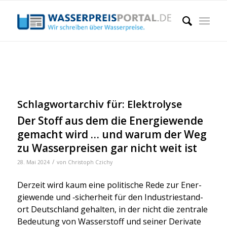
Schlagwortarchiv für:
Elektrolyse
Der Stoff aus dem die Energiewende
gemacht wird … und warum der Weg
zu Wasserpreisen gar nicht weit ist
/
28. Mai 2024
von
Christoph Czichy
Der­zeit wird kaum eine poli­ti­sche Rede zur Ener­
gie­wen­de und ‑sicher­heit für den Indus­trie­stand­
ort Deutsch­land gehal­ten, in der nicht die zen­tra­le
Bedeu­tung von Was­ser­stoff und sei­ner Deri­va­te