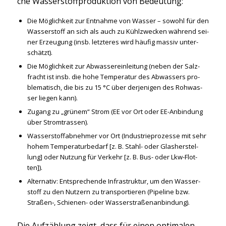
che Was­ser­stoff­pro­duk­ti­on von Bedeu­tung:
Die Mög­lich­keit zur Ent­nah­me von Was­ser – sowohl für den
Was­ser­stoff an sich als auch zu Kühl­zwe­cken wäh­rend sei­
ner Erzeu­gung (insb. letz­te­res wird häu­fig mas­siv unter­
schätzt).
Die Mög­lich­keit zur Abwas­ser­ein­lei­tung (neben der Salz­
fracht ist insb. die hohe Tem­pe­ra­tur des Abwas­sers pro­
ble­ma­tisch, die bis zu 15 °C über der­je­ni­gen des Roh­was­
ser lie­gen kann).
Zugang zu „grü­nem“ Strom (EE vor Ort oder EE-Anbin­dung
über Strom­tras­sen).
Was­ser­stoff­ab­neh­mer vor Ort (Indus­trie­pro­zes­se mit sehr
hohem Tem­pe­ra­tur­be­darf [z. B. Stahl- oder Glas­her­stel­
lung] oder Nut­zung für Ver­kehr [z. B. Bus- oder Lkw-Flot­
ten]).
Alter­na­tiv: Ent­spre­chen­de Infra­struk­tur, um den Was­ser­
stoff zu den Nut­zern zu trans­por­tie­ren (Pipe­line bzw.
Straßen‑, Schie­nen- oder Was­ser­stra­ßen­an­bin­dung).
Die Auf­zäh­lung zeigt, dass für einen opti­ma­len