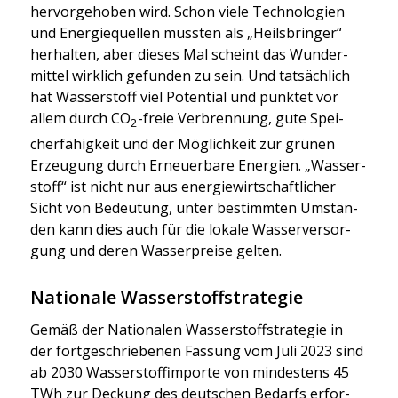
her­vor­ge­ho­ben wird. Schon vie­le Tech­no­lo­gien
und Ener­gie­quel­len muss­ten als „Heils­brin­ger“
her­hal­ten, aber die­ses Mal scheint das Wun­der­
mit­tel wirk­lich gefun­den zu sein. Und tat­säch­lich
hat Was­ser­stoff viel Poten­ti­al und punk­tet vor
allem durch CO
-freie Ver­bren­nung, gute Spei­
2
cher­fä­hig­keit und der Mög­lich­keit zur grü­nen
Erzeu­gung durch Erneu­er­ba­re Ener­gien. „Was­ser­
stoff“ ist nicht nur aus ener­gie­wirt­schaft­li­cher
Sicht von Bedeu­tung, unter bestimm­ten Umstän­
den kann dies auch für die loka­le Was­ser­ver­sor­
gung und deren Was­ser­prei­se gel­ten.
Nationale Wasserstoffstrategie
Gemäß der Natio­na­len Was­ser­stoff­stra­te­gie in
der fort­ge­schrie­be­nen Fas­sung vom Juli 2023 sind
ab 2030 Was­ser­stoff­im­por­te von min­des­tens 45
TWh zur Deckung des deut­schen Bedarfs erfor­