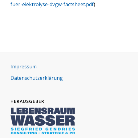
fuer-elektrolyse-dvgw-factsheet.pdf
)
Impres­sum
Daten­schutz­er­klä­rung
HERAUSGEBER