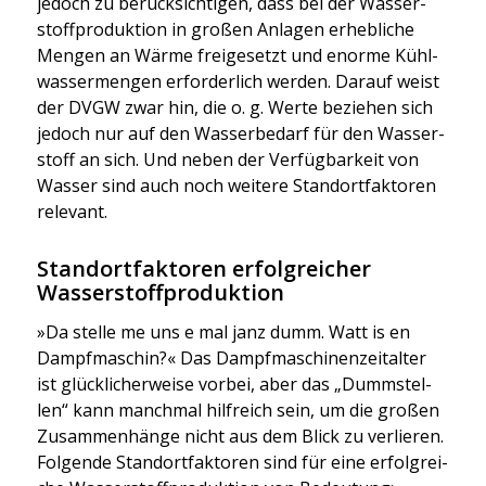
jedoch zu berück­sich­ti­gen, dass bei der Was­ser­
stoff­pro­duk­ti­on in gro­ßen Anla­gen erheb­li­che
Men­gen an Wär­me frei­ge­setzt und enor­me Kühl­
was­ser­men­gen erfor­der­lich wer­den. Dar­auf weist
der DVGW zwar hin, die o. g. Wer­te bezie­hen sich
jedoch nur auf den Was­ser­be­darf für den Was­ser­
stoff an sich. Und neben der Ver­füg­bar­keit von
Was­ser sind auch noch wei­te­re Stand­ort­fak­to­ren
rele­vant.
Standortfaktoren erfolgreicher
Wasserstoffproduktion
»Da stel­le me uns e mal janz dumm. Watt is en
Dampf­ma­schin?« Das Dampf­ma­schi­nen­zeit­al­ter
ist glück­li­cher­wei­se vor­bei, aber das „Dumm­stel­
len“ kann manch­mal hilf­reich sein, um die gro­ßen
Zusam­men­hän­ge nicht aus dem Blick zu ver­lie­ren.
Fol­gen­de Stand­ort­fak­to­ren sind für eine erfolg­rei­