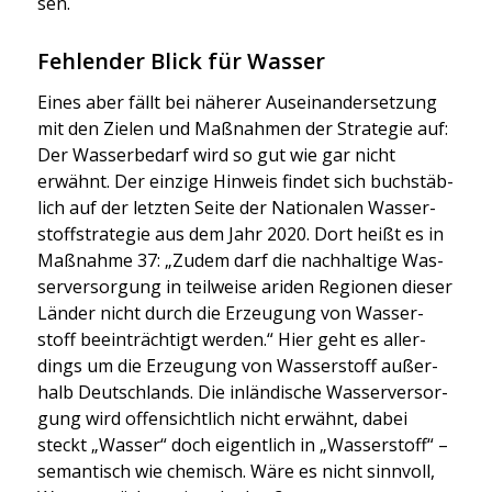
sen.
Fehlender Blick für Wasser
Eines aber fällt bei nähe­rer Aus­ein­an­der­set­zung
mit den Zie­len und Maß­nah­men der Stra­te­gie auf:
Der Was­ser­be­darf wird so gut wie gar nicht
erwähnt. Der ein­zi­ge Hin­weis fin­det sich buch­stäb­
lich auf der letz­ten Sei­te der Natio­na­len Was­ser­
stoff­stra­te­gie aus dem Jahr 2020. Dort heißt es in
Maß­nah­me 37: „Zudem darf die nach­hal­ti­ge Was­
ser­ver­sor­gung in teil­wei­se ari­den Regio­nen die­ser
Län­der nicht durch die Erzeu­gung von Was­ser­
stoff beein­träch­tigt wer­den.“ Hier geht es aller­
dings um die Erzeu­gung von Was­ser­stoff außer­
halb Deutsch­lands. Die inlän­di­sche Was­ser­ver­sor­
gung wird offen­sicht­lich nicht erwähnt, dabei
steckt „Was­ser“ doch eigent­lich in „Was­ser­stoff“ –
seman­tisch wie che­misch. Wäre es nicht sinn­voll,