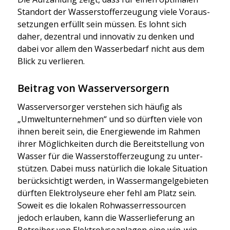
Stand­ort der Was­ser­stoff­er­zeu­gung vie­le Vor­aus­
set­zun­gen erfüllt sein müs­sen. Es lohnt sich
daher, dezen­tral und inno­va­tiv zu den­ken und
dabei vor allem den Was­ser­be­darf nicht aus dem
Blick zu ver­lie­ren.
Beitrag von Wasserversorgern
Was­ser­ver­sor­ger ver­ste­hen sich häu­fig als
„Umwelt­un­ter­neh­men“ und so dürf­ten vie­le von
ihnen bereit sein, die Ener­gie­wen­de im Rah­men
ihrer Mög­lich­kei­ten durch die Bereit­stel­lung von
Was­ser für die Was­ser­stoff­er­zeu­gung zu unter­
stüt­zen. Dabei muss natür­lich die loka­le Situa­ti­on
berück­sich­tigt wer­den, in Was­ser­man­gel­ge­bie­ten
dürf­ten Elek­tro­ly­seu­re eher fehl am Platz sein.
Soweit es die loka­len Roh­was­ser­res­sour­cen
jedoch erlau­ben, kann die Was­ser­lie­fe­rung an