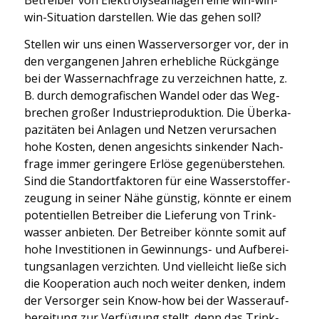
Betrei­ber von Elek­tro­ly­se­an­la­gen eine win-win-
win-Situa­ti­on dar­stel­len. Wie das gehen soll?
Stel­len wir uns einen Was­ser­ver­sor­ger vor, der in
den ver­gan­ge­nen Jah­ren erheb­li­che Rück­gän­ge
bei der Was­ser­nach­fra­ge zu ver­zeich­nen hat­te, z.
B. durch demo­gra­fi­schen Wan­del oder das Weg­
bre­chen gro­ßer Indus­trie­pro­duk­ti­on. Die Über­ka­
pa­zi­tä­ten bei Anla­gen und Net­zen ver­ur­sa­chen
hohe Kos­ten, denen ange­sichts sin­ken­der Nach­
fra­ge immer gerin­ge­re Erlö­se gegen­über­ste­hen.
Sind die Stand­ort­fak­to­ren für eine Was­ser­stoff­er­
zeu­gung in sei­ner Nähe güns­tig, könn­te er einem
poten­ti­el­len Betrei­ber die Lie­fe­rung von Trink­
was­ser anbie­ten. Der Betrei­ber könn­te somit auf
hohe Inves­ti­tio­nen in Gewin­nungs- und Auf­be­rei­
tungs­an­la­gen ver­zich­ten. Und viel­leicht lie­ße sich
die Koope­ra­ti­on auch noch wei­ter den­ken, indem
der Ver­sor­ger sein Know-how bei der Was­ser­auf­
be­rei­tung zur Ver­fü­gung stellt, denn das Trink­