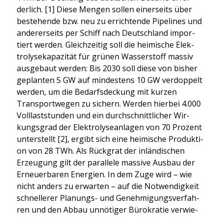
der­lich. [1] Die­se Men­gen sol­len einer­seits über
bestehen­de bzw. neu zu errich­ten­de Pipe­lines und
ande­rer­seits per Schiff nach Deutsch­land impor­
tiert wer­den. Gleich­zei­tig soll die hei­mi­sche Elek­
tro­ly­se­ka­pa­zi­tät für grü­nen Was­ser­stoff mas­siv
aus­ge­baut wer­den: Bis 2030 soll die­se von bis­her
geplan­ten 5 GW auf min­des­tens 10 GW ver­dop­pelt
wer­den, um die Bedarfs­de­ckung mit kur­zen
Trans­port­we­gen zu sichern. Wer­den hier­bei 4.000
Voll­last­stun­den und ein durch­schnitt­li­cher Wir­
kungs­grad der Elek­tro­ly­se­an­la­gen von 70 Pro­zent
unter­stellt [2], ergibt sich eine hei­mi­sche Pro­duk­ti­
on von 28 TWh. Als Rück­grat der inlän­di­schen
Erzeu­gung gilt der par­al­le­le mas­si­ve Aus­bau der
Erneu­er­ba­ren Ener­gien. In dem Zuge wird – wie
nicht anders zu erwar­ten – auf die Not­wen­dig­keit
schnel­le­rer Pla­nungs- und Geneh­mi­gungs­ver­fah­
ren und den Abbau unnö­ti­ger Büro­kra­tie ver­wie­