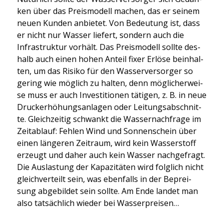
ken über das Preis­mo­dell machen, das er sei­nem
neu­en Kun­den anbie­tet. Von Bedeu­tung ist, dass
er nicht nur Was­ser lie­fert, son­dern auch die
Infra­struk­tur vor­hält. Das Preis­mo­dell soll­te des­
halb auch einen hohen Anteil fixer Erlö­se beinhal­
ten, um das Risi­ko für den Was­ser­ver­sor­ger so
gering wie mög­lich zu hal­ten, denn mög­li­cher­wei­
se muss er auch Inves­ti­tio­nen täti­gen, z. B. in neue
Druck­erhö­hungs­an­la­gen oder Lei­tungs­ab­schnit­
te. Gleich­zei­tig schwankt die Was­ser­nach­fra­ge im
Zeit­ab­lauf: Feh­len Wind und Son­nen­schein über
einen län­ge­ren Zeit­raum, wird kein Was­ser­stoff
erzeugt und daher auch kein Was­ser nach­ge­fragt.
Die Aus­las­tung der Kapa­zi­tä­ten wird folg­lich nicht
gleich­ver­teilt sein, was eben­falls in der Beprei­
sung abge­bil­det sein soll­te. Am Ende lan­det man
also tat­säch­lich wie­der bei Was­ser­prei­sen…