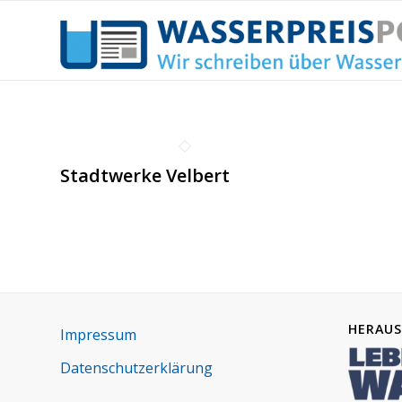
Stadtwerke Velbert
HERAUS
Impres­sum
Daten­schutz­er­klä­rung